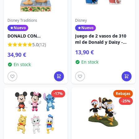
Disney Traditions
Disney
Nuevo
Nuevo
DONALD CON
Juego de 2 vasos de 310
GUIRNALDA - DISNEY
ml de Donald y Daisy -
5.0
(12)
TRADITIONS
Egan Disney Home
13,90 €
34,90 €
En stock
En stock
-17%
Rebajas
-25%