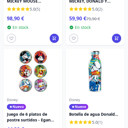
MICKEY MOUSE
MICKEY, DONALD Y
FANTASMAS SOLITARIOS -
GOOFIE APILADOS -
5.0
(5)
5.0
(2)
DISNEY TRADITIONS
DISNEY TRADITIONS
98,90 €
59,90 €
79,90 €
En stock
En stock
Disney
Disney
Nuevo
Nuevo
Juego de 6 platos de
Botella de agua Donald
postre surtidos - Egan
500ml - Egan Disney
5.0
(1)
Disney Home
Home