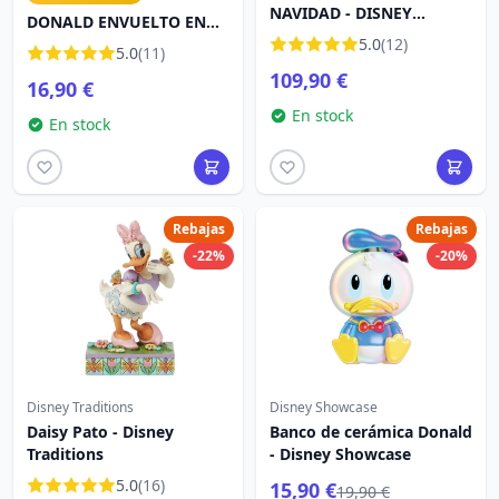
NAVIDAD - DISNEY
DONALD ENVUELTO EN
TRADITIONS
LUCES NAVIDAD HO -
5.0
(12)
5.0
(11)
DISNEY TRADITIONS
109,90 €
16,90 €
En stock
En stock
Rebajas
Rebajas
-22%
-20%
Disney Traditions
Disney Showcase
Daisy Pato - Disney
Banco de cerámica Donald
Traditions
- Disney Showcase
5.0
(16)
15,90 €
19,90 €