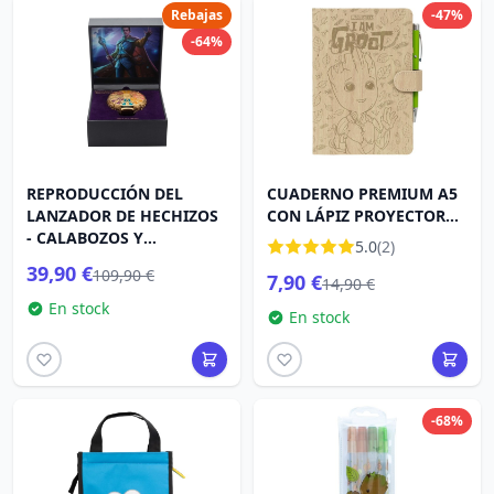
Rebajas
-47%
-64%
REPRODUCCIÓN DEL
CUADERNO PREMIUM A5
LANZADOR DE HECHIZOS
CON LÁPIZ PROYECTOR
- CALABOZOS Y
GROOT - MARVEL
5.0
(2)
DRAGONES EL HONOR DE
39,90 €
109,90 €
7,90 €
LOS LADRONES
14,90 €
En stock
En stock
-68%