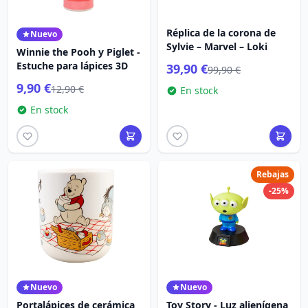
Réplica de la corona de
Nuevo
Sylvie – Marvel – Loki
Winnie the Pooh y Piglet -
Estuche para lápices 3D
39,90 €
99,90 €
9,90 €
12,90 €
En stock
En stock
Rebajas
-25%
Nuevo
Nuevo
Portalápices de cerámica
Toy Story - Luz alienígena