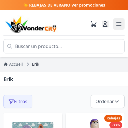
☀️ REBAJAS DE VERANO
·
Ver promociones
Accueil
Erik
Erik
Filtros
Ordenar
Rebajas
-33%