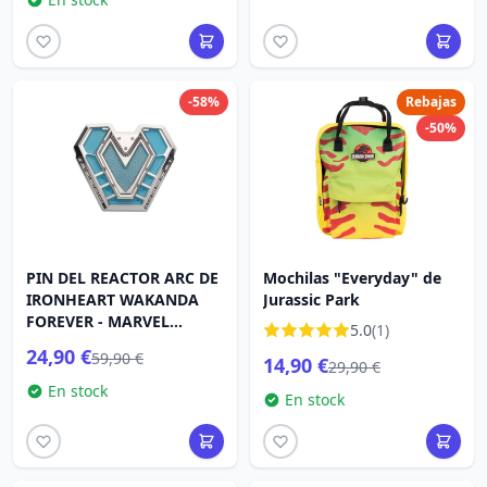
-58%
Rebajas
-50%
PIN DEL REACTOR ARC DE
Mochilas "Everyday" de
IRONHEART WAKANDA
Jurassic Park
FOREVER - MARVEL
5.0
(1)
PANTERA NEGRA
24,90 €
59,90 €
14,90 €
29,90 €
En stock
En stock