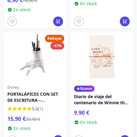
6,90 €
14,90 €
En stock
En stock
Rebajas
-47%
Disney
Nuevo
PORTALÁPICES CON SET
Diario de viaje del
DE ESCRITURA –
centenario de Winnie the
MIÉRCOLES
5.0
(1)
Pooh
9,90 €
15,90 €
29,90 €
En stock
En stock