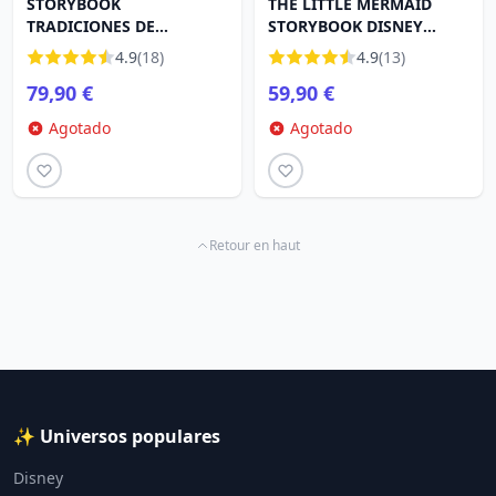
STORYBOOK
THE LITTLE MERMAID
TRADICIONES DE
STORYBOOK DISNEY
ENREDADOS DISNEY
TRADITIONS
4.9
(18)
4.9
(13)
TRADITIONS
79,90 €
59,90 €
Agotado
Agotado
Retour en haut
✨ Universos populares
Disney