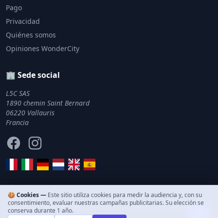
Pago
Privacidad
Quiénes somos
Opiniones WonderCity
🏢 Sede social
L5C SAS
1890 chemin Saint Bernard
06220 Vallauris
Francia
Facebook
Instagram
🍪 Cookies —
Este sitio utiliza cookies para medir la audiencia y, con su
consentimiento, evaluar nuestras campañas publicitarias. Su elección se
© 2011–2026 WonderCity. Todos los derechos reservados.
conserva durante 1 año.