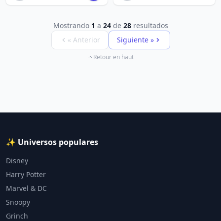
Mostrando
1
a
24
de
28
resultados
« Anterior
Siguiente »
Retour en haut
✨ Universos populares
Disney
Harry Potter
Marvel & DC
Snoopy
Grinch