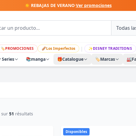
☀️ REBAJAS DE VERANO
·
Ver promociones
|
🏷
PROMOCIONES
🩹
Los Imperfectos
✨
DISNEY TRADITIONS
y Series
📚
manga
🎁
Catalogue
🏷️
Marcas
🏭
F
sur
51
résultats
Disponibles