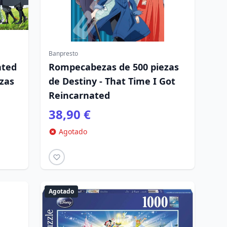
Banpresto
ated
Rompecabezas de 500 piezas
ezas
de Destiny - That Time I Got
Reincarnated
38,90 €
Agotado
Agotado