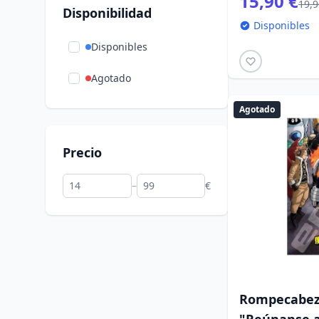
15,90 €
19,9
Disponibilidad
Pinocho
(8)
Disponibles
Pokémon
(3)
Disponibles
Princesas Disney
(7)
Agotado
Winnie the Pooh
(2)
Agotado
manga
(13)
Precio
–
€
Rompecabeza