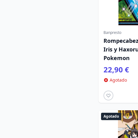
Banpresto
Rompecabeza
Iris y Haxor
Pokemon
22,90 €
Agotado
Agotado