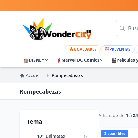
🔥
NOVEDADES
⏰
PREVENTAS
🏰
DISNEY
🦸
Marvel DC Comics
🎬
Películas 
Accueil
Rompecabezas
Rompecabezas
Affichage de
1
à
24
Tema
Disponibles
101 Dálmatas
(7)