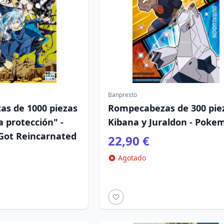
Banpresto
s de 1000 piezas
Rompecabezas de 300 pie
a protección" -
Kibana y Juraldon - Poke
 Got Reincarnated
22,90 €
Agotado