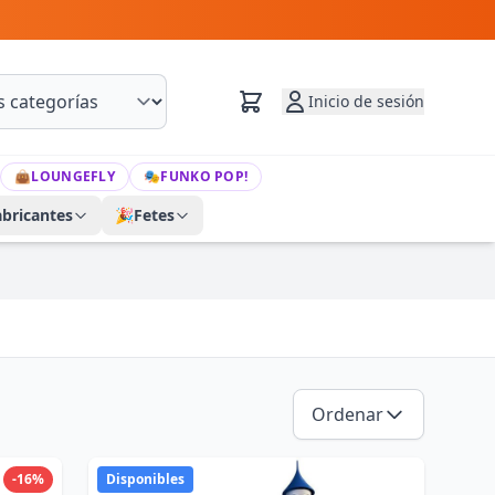
Inicio de sesión
👜
LOUNGEFLY
🎭
FUNKO POP!
abricantes
🎉
Fetes
Ordenar
-16%
Disponibles