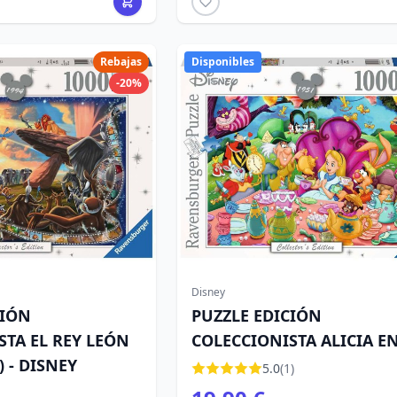
Rebajas
Disponibles
-20%
Disney
CIÓN
PUZZLE EDICIÓN
STA EL REY LEÓN
COLECCIONISTA ALICIA EN
) - DISNEY
PAÍS DE LAS MARAVILLAS
5.0
(1)
(1000 PIEZAS) - DISNEY