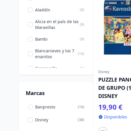
Aladdín
(9)
Alicia en el país de las
(9)
Maravillas
Bambi
(9)
Blancanieves y los 7
(10)
enanitos
Campanilla
(5)
Disney
PUZZLE PAN
Cenicienta
(10)
DE GRUPO (1
Chip Y Dale
(5)
Marcas
DISNEY
Donald, Margarita,
19,90 €
(6)
Banpresto
(10)
Scrooge
Disponibles
Disney
(38)
Dumbo
(4)