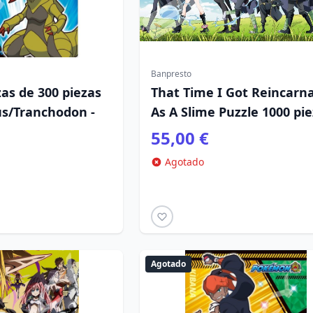
Banpresto
s de 300 piezas
That Time I Got Reincarn
us/Tranchodon -
As A Slime Puzzle 1000 pi
55,00 €
Agotado
Agotado