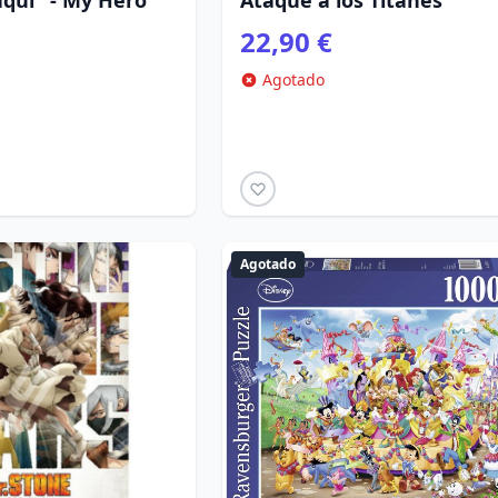
quí" - My Hero
Ataque a los Titanes
22,90 €
Agotado
Agotado