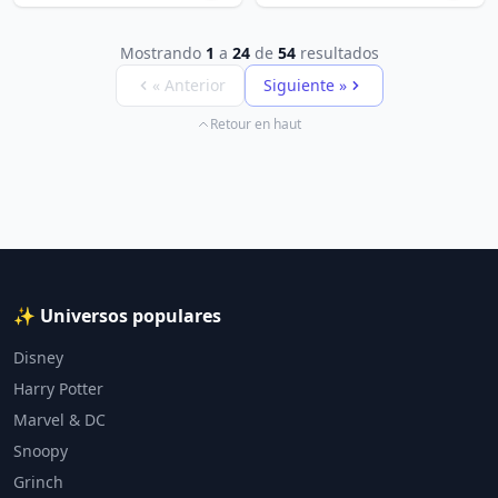
Mostrando
1
a
24
de
54
resultados
« Anterior
Siguiente »
Retour en haut
✨ Universos populares
Disney
Harry Potter
Marvel & DC
Snoopy
Grinch