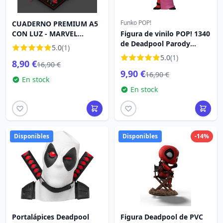
Funko POP!
CUADERNO PREMIUM A5
CON LUZ - MARVEL
Figura de vinilo POP! 1340
DEADPOOL
de Deadpool Parody
5.0
(1)
Beauty Contest 9 cm
5.0
(1)
8,90 €
16,90 €
9,90 €
16,90 €
En stock
En stock
Disponibles
Disponibles
-14%
Portalápices Deadpool
Figura Deadpool de PVC