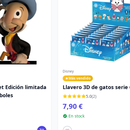
Disney
Más vendido
et Edición limitada
Llavero 3D de gatos serie 
iboles
bolsa misterio - Disney
5.0
(2)
7,90 €
En stock