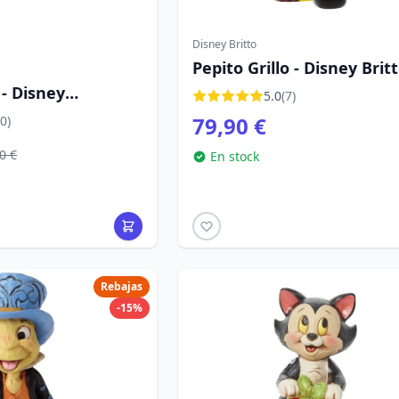
Disney Britto
Pepito Grillo - Disney Brit
 - Disney
5.0
(7)
inocho
79,90 €
0)
0 €
En stock
Rebajas
-15%