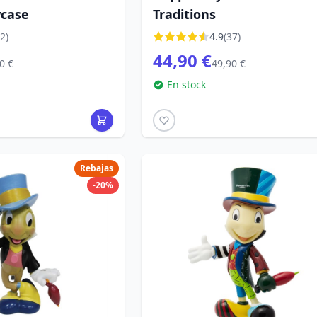
wcase
Traditions
2)
4.9
(37)
44,90 €
0 €
49,90 €
En stock
Rebajas
-20%