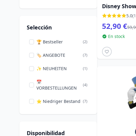
Disney Sho
Funko
(7)
5.0
(1
Iron Studios
(3)
52,90 €
Selección
59,9
Loungefly
(11)
En stock
🏆 Bestseller
(2)
Monogram
(1)
International
🏷️ ANGEBOTE
(7)
Ravensburger
✨ NEUHEITEN
(5)
(1)
Super7
📅
(3)
(4)
VORBESTELLUNGEN
Widdop
(2)
⭐ Niedriger Bestand
(7)
Disponibilidad