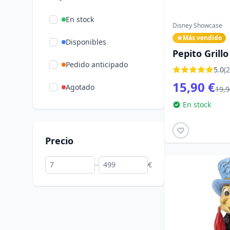
En stock
Disney Showcase
Más vendido
Disponibles
Pepito Grillo
Pedido anticipado
Showcase P
5.0
(2
15,90 €
Agotado
19,9
En stock
Precio
–
€