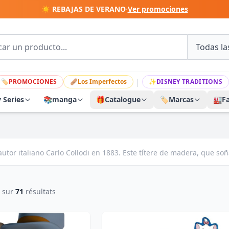
☀️ REBAJAS DE VERANO
·
Ver promociones
|
🏷
PROMOCIONES
🩹
Los Imperfectos
✨
DISNEY TRADITIONS
y Series
📚
manga
🎁
Catalogue
🏷️
Marcas
🏭
F
autor italiano Carlo Collodi en 1883. Este títere de madera, que soñ
sur
71
résultats