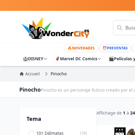
🔥
NOVEDADES
⏰
PREVENTAS
🏰
DISNEY
🦸
Marvel DC Comics
🎬
Películas 
Accueil
Pinocho
Pinocho
Pinocho es un personaje ficticio creado por el 
Affichage de
1
à
24
Tema
101 Dálmatas
(10)