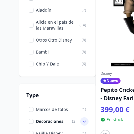
Aladdín
(7)
Alicia en el país de
(14)
las Maravillas
Otros Otro Disney
(8)
Bambi
(8)
Chip Y Dale
(6)
Disney
Cenicienta
(11)
Nuevo
El Rey León
(9)
Pepito Crick
Type
- Disney Far
Los Aristogatos
(7)
399,00 €
Marcos de fotos
(1)
La princesa y la rana
(1)
En stock
Decoraciones
(2)
La bella y la Bestia
(6)
Vajilla Disney
(1)