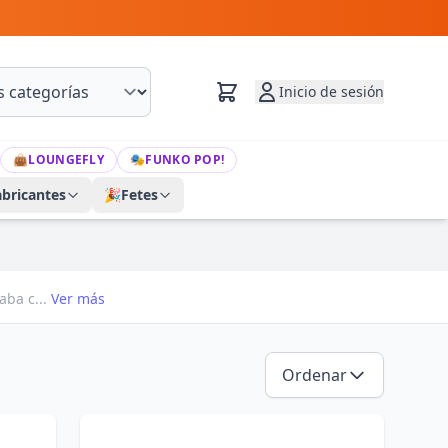
Inicio de sesión
👜
LOUNGEFLY
🎭
FUNKO POP!
abricantes
🎉
Fetes
aba c...
Ver más
Ordenar