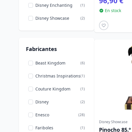
96,90 €
Disney Enchanting
(1)
En stock
Blancanieves y los 7
(8)
enanitos
Disney Showcase
(2)
Vuelta al cole
(1)
Disney Traditions
(14)
La Reina y el
(3)
Loungefly
(11)
vagabundo
Fabricantes
Mastercraft
(2)
Campanilla
(4)
Beast Kingdom
(6)
Navidad
Mini Egg Attack
(2)
(2)
Christmas Inspirations
(1)
Winnie the Pooh
(2)
Couture Kingdom
(1)
Disney
(2)
Enesco
(28)
Disney Showcase
Fariboles
(1)
Pinocho 85.º