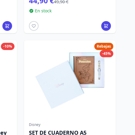
44,90 €
49,90 €
En stock
-10%
Rebajas
-45%
Disney
ney
SET DE CUADERNO A5