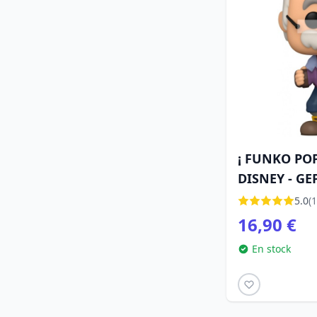
¡ FUNKO POP
DISNEY - GE
5.0
(1
16,90 €
En stock