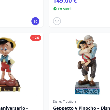
149,00 €
En stock
-12%
Disney Traditions
 aniversario -
Geppetto y Pinocho – Dis