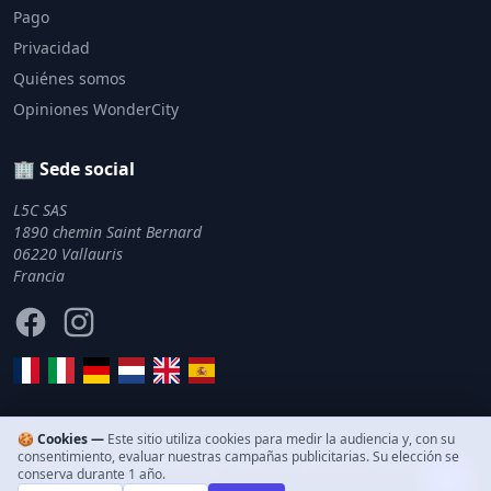
Pago
Privacidad
Quiénes somos
Opiniones WonderCity
🏢 Sede social
L5C SAS
1890 chemin Saint Bernard
06220 Vallauris
Francia
Facebook
Instagram
🍪 Cookies —
Este sitio utiliza cookies para medir la audiencia y, con su
consentimiento, evaluar nuestras campañas publicitarias. Su elección se
© 2011–2026 WonderCity. Todos los derechos reservados.
conserva durante 1 año.