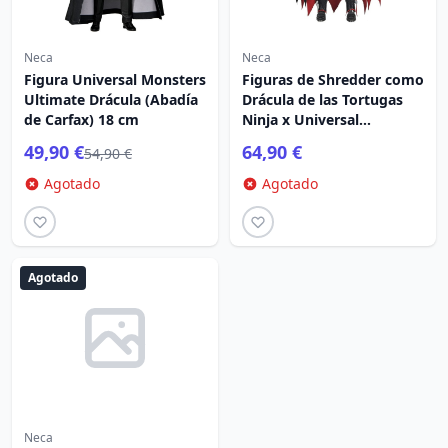
Neca
Neca
Figura Universal Monsters
Figuras de Shredder como
Ultimate Drácula (Abadía
Drácula de las Tortugas
de Carfax) 18 cm
Ninja x Universal
Monsters Classic Colors
49,90 €
64,90 €
54,90 €
de 18 cm
Agotado
Agotado
Agotado
Neca