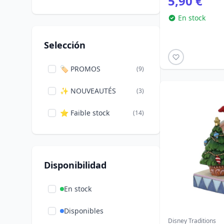
5,90 €
Loungefly
(5)
En stock
Monogram
(1)
Selección
International
Paladone
🏷️ PROMOS
(2)
(9)
Peers Hardy Group
✨ NOUVEAUTÉS
(2)
(3)
Pyramid International
⭐ Faible stock
(14)
(1)
Ravensburger
(3)
Widdop
(7)
Disponibilidad
En stock
Disponibles
Disney Traditions