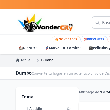
🔥
NOVEDADES
⏰
PREVENTAS
🏰
DISNEY
🦸
Marvel DC Comics
🎬
Películas 
Accueil
Dumbo
Dumbo
Convierte tu hogar en un auténtico circo de Di
Affichage de
1
à
24
Tema
Aladdín
(2)