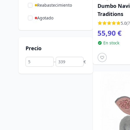
Reabastecimiento
Dumbo Navid
Traditions
Agotado
5.0
(7
55,90 €
En stock
Precio
–
€