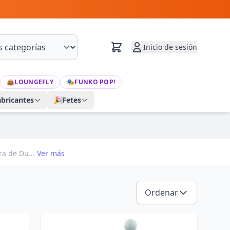
Inicio de sesión
👜
LOUNGEFLY
🎭
FUNKO POP!
abricantes
🎉
Fetes
ra de Du...
Ver más
Ordenar