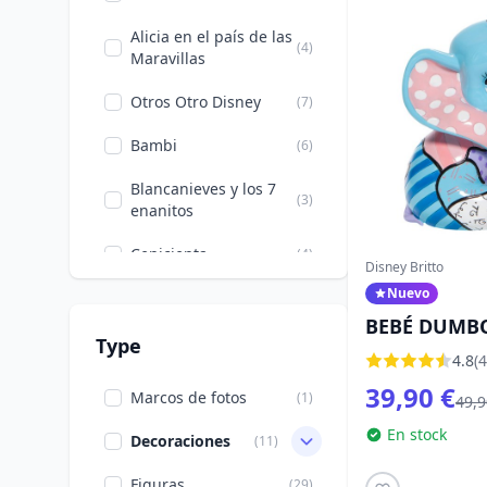
Alicia en el país de las
(4)
Maravillas
Otros Otro Disney
(7)
Bambi
(6)
Blancanieves y los 7
(3)
enanitos
Cenicienta
(4)
Disney Britto
Nuevo
Disney 100
(1)
BEBÉ DUMBO
Donald, Margarita,
Type
(3)
4.8
(4
Scrooge
39,90 €
Marcos de fotos
(1)
49,9
Películas y Series
(1)
En stock
Decoraciones
(11)
Campanilla
(3)
Figuras
(29)