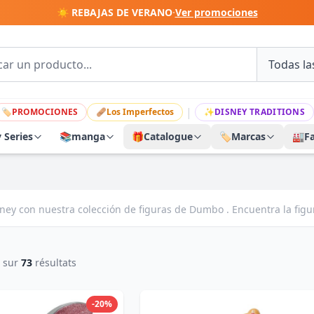
☀️ REBAJAS DE VERANO
·
Ver promociones
|
🏷
PROMOCIONES
🩹
Los Imperfectos
✨
DISNEY TRADITIONS
y Series
📚
manga
🎁
Catalogue
🏷️
Marcas
🏭
F
sney con nuestra colección de figuras de Dumbo . Encuentra la figu
sur
73
résultats
-20%