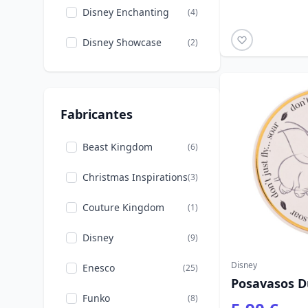
Disney Enchanting
(4)
Pinocho
(4)
Disney Showcase
(2)
Enredados
(1)
Disney Traditions
(11)
Vuelta al cole
(2)
Funko POP!
(1)
El Rey León
(7)
Fabricantes
Loungefly
(5)
Stitch
(2)
Beast Kingdom
(6)
Chip Y Dale
Mastercraft
(3)
(2)
Christmas Inspirations
(3)
Winnie the Pooh
(5)
Mini Egg Attack
(2)
Couture Kingdom
(1)
Peers Hardy
(2)
Disney
(9)
Disney
Enesco
(25)
Posavasos D
Funko
(8)