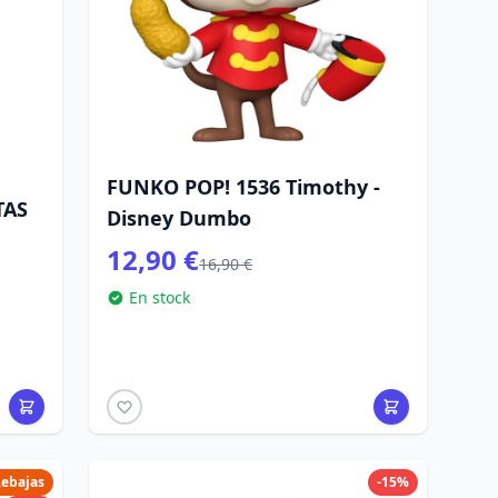
FUNKO POP! 1536 Timothy -
TAS
Disney Dumbo
12,90 €
16,90 €
En stock
ebajas
-15%