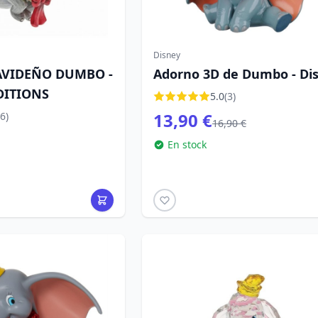
Disney
AVIDEÑO DUMBO -
Adorno 3D de Dumbo - Di
DITIONS
5.0
(3)
13,90 €
6)
16,90 €
En stock