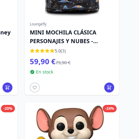
Loungefly
sney
MINI MOCHILA CLÁSICA
PERSONAJES Y NUBES -
DISNEY LOUNGEFLY
5.0
(3)
59,90 €
79,90 €
En stock
-20%
-24%