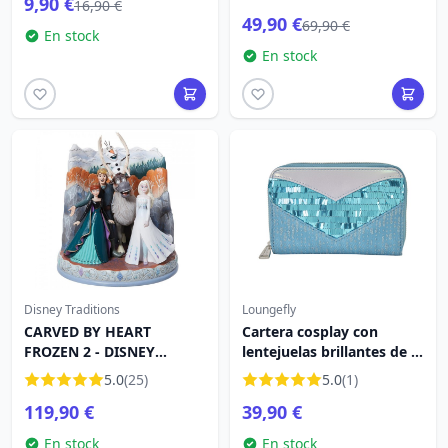
9,90 €
16,90 €
49,90 €
69,90 €
En stock
En stock
Disney Traditions
Loungefly
CARVED BY HEART
Cartera cosplay con
FROZEN 2 - DISNEY
lentejuelas brillantes de la
TRADITIONS
princesa Elsa - Disney
5.0
(25)
5.0
(1)
Loungefly Frozen
119,90 €
39,90 €
En stock
En stock