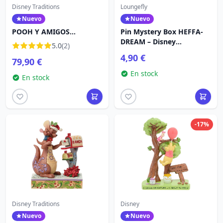
Disney Traditions
Loungefly
Nuevo
Nuevo
POOH Y AMIGOS
Pin Mystery Box HEFFA-
MUÑECO DE NIEVE -
DREAM – Disney
5.0
(2)
DISNEY TRADITIONS
Loungefly Winnie the
4,90 €
79,90 €
Pooh
En stock
En stock
-17%
Disney Traditions
Disney
Nuevo
Nuevo