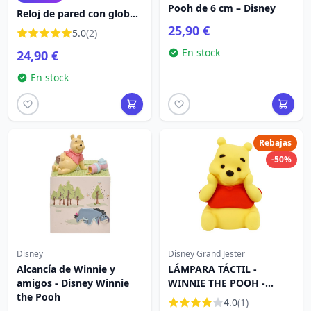
Pooh de 6 cm – Disney
Reloj de pared con globo
de Winnie The Pooh de
25,90 €
5.0
(2)
Disney
En stock
24,90 €
En stock
Rebajas
-50%
Disney
Disney Grand Jester
Alcancía de Winnie y
LÁMPARA TÁCTIL -
amigos - Disney Winnie
WINNIE THE POOH -
the Pooh
DISNEY GRAND JESTER
4.0
(1)