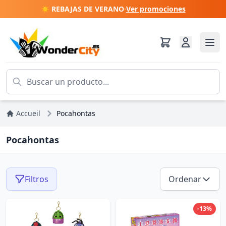
☀️ REBAJAS DE VERANO
·
Ver promociones
Accueil
Pocahontas
Pocahontas
Filtros
Ordenar
-13%