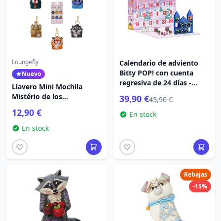
Loungefly
Calendario de adviento
Bitty POP! con cuenta
Nuevo
regresiva de 24 días -
Llavero Mini Mochila
Princesas Disney
Mistério de los
39,90 €
45,90 €
Compañeros de Princesa -
12,90 €
En stock
Disney Loungefly
En stock
Rebajas
-15%