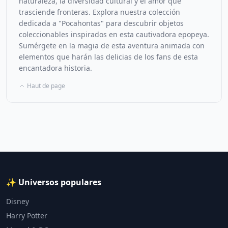
naturaleza, la diversidad cultural y el amor que
trasciende fronteras. Explora nuestra colección
dedicada a "Pocahontas" para descubrir objetos
coleccionables inspirados en esta cautivadora epopeya.
Sumérgete en la magia de esta aventura animada con
elementos que harán las delicias de los fans de esta
encantadora historia.
Haut de page
✨ Universos populares
Disney
Harry Potter