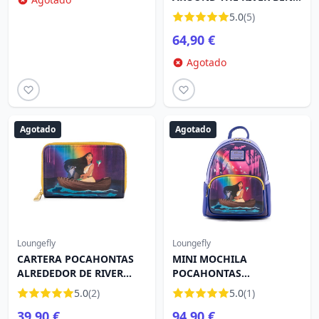
CROSSBODY BAG - DISNEY
5.0
(5)
LOUNGEFLY
64,90 €
Agotado
Agotado
Agotado
Loungefly
Loungefly
CARTERA POCAHONTAS
MINI MOCHILA
ALREDEDOR DE RIVER
POCAHONTAS
BEND - DISNEY
ALREDEDOR DEL RIVER
5.0
(2)
5.0
(1)
LOUNGEFLY
BEND - DISNEY
39,90 €
94,90 €
LOUNGEFLY