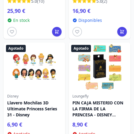
5.0
(10)
5.0
(2)
POCAHONTAS
25,90 €
16,90 €
En stock
Disponibles
Agotado
Agotado
Disney
Loungefly
Llavero Mochilas 3D
PIN CAJA MISTERIO CON
Ultimate Princess Series
LA FIRMA DE LA
31 - Disney
PRINCESA - DISNEY
LOUNGEFLY
6,90 €
8,90 €
Agotado
Agotado