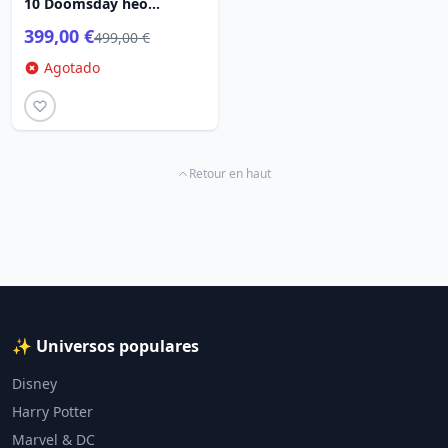
10 Doomsday heo
Exclusiva UE 30 cm
399,00 €
499,00 €
Agotado
Retour en haut
✨ Universos populares
Disney
Harry Potter
Marvel & DC