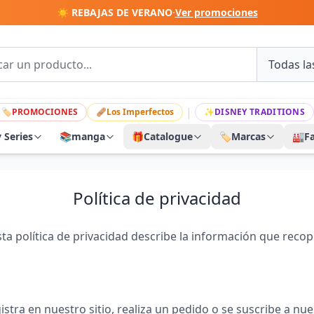
☀️ REBAJAS DE VERANO
·
Ver promociones
|
🏷
PROMOCIONES
🩹
Los Imperfectos
✨
DISNEY TRADITIONS
y Series
📚
manga
🎁
Catalogue
🏷️
Marcas
🏭
F
Política de privacidad
a política de privacidad describe la información que recop
tra en nuestro sitio, realiza un pedido o se suscribe a nue