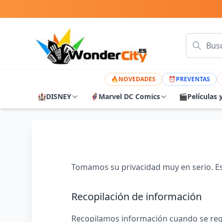
🔥
NOVEDADES
⏰
PREVENTAS
🏰
DISNEY
🦸
Marvel DC Comics
🎬
Películas 
Tomamos su privacidad muy en serio. Est
Recopilación de información
Recopilamos información cuando se regis