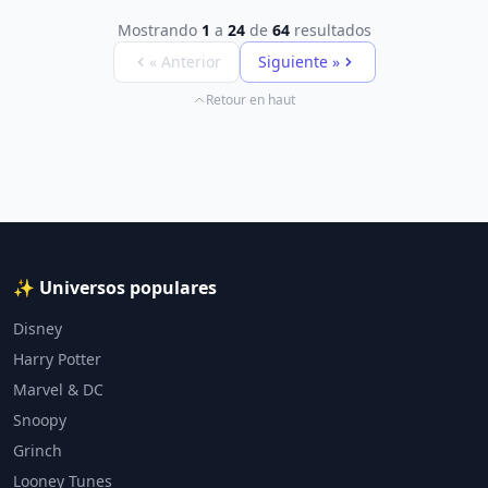
Mostrando
1
a
24
de
64
resultados
« Anterior
Siguiente »
Retour en haut
✨ Universos populares
Disney
Harry Potter
Marvel & DC
Snoopy
Grinch
Looney Tunes