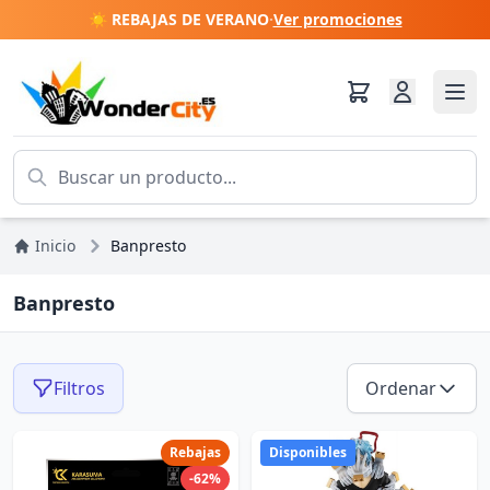
☀️ REBAJAS DE VERANO
·
Ver promociones
Inicio
Banpresto
Banpresto
Filtros
Ordenar
Rebajas
Disponibles
-62%