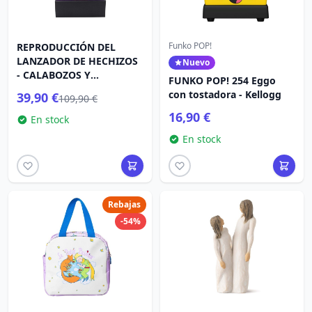
Funko POP!
REPRODUCCIÓN DEL
LANZADOR DE HECHIZOS
Nuevo
- CALABOZOS Y
FUNKO POP! 254 Eggo
DRAGONES EL HONOR DE
con tostadora - Kellogg
39,90 €
109,90 €
LOS LADRONES
16,90 €
En stock
En stock
Rebajas
-54%