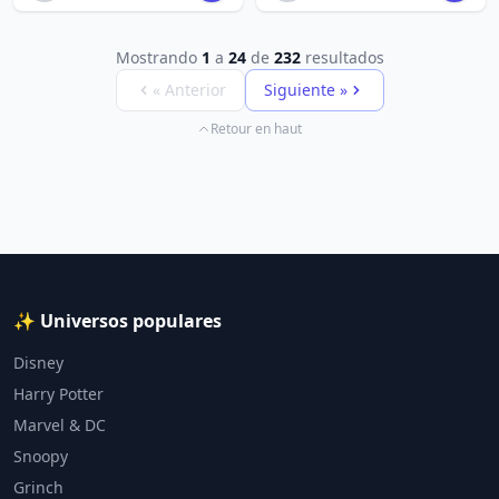
Mostrando
1
a
24
de
232
resultados
« Anterior
Siguiente »
Retour en haut
✨ Universos populares
Disney
Harry Potter
Marvel & DC
Snoopy
Grinch