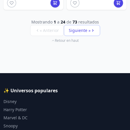
Mostrando
1
a
24
de
73
resultados
« Anterior
Siguiente »
Retour en haut
✨ Universos populares
Disney
Harry Potter
Marvel & DC
Snoopy