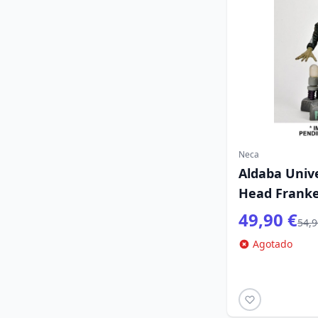
Neca
Aldaba Univ
Head Franke
49,90 €
54,9
Agotado