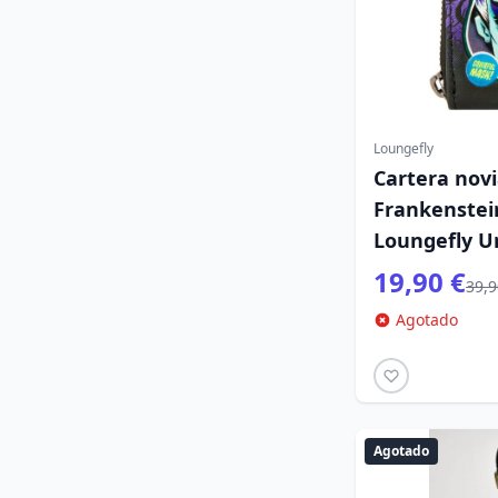
Loungefly
Cartera novi
Frankenstei
Loungefly U
19,90 €
39,9
Agotado
Agotado