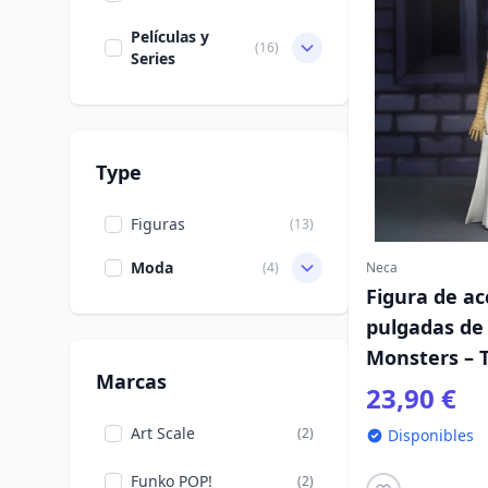
Películas y
(16)
Series
Type
Figuras
(13)
Moda
(4)
Neca
Figura de ac
pulgadas de
Monsters – T
Marcas
novia de Fr
23,90 €
Art Scale
(2)
Disponibles
Funko POP!
(2)