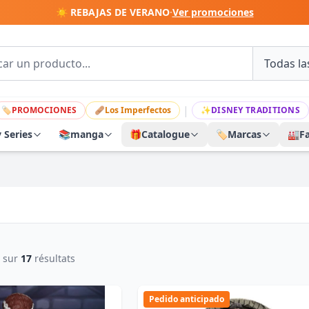
☀️ REBAJAS DE VERANO
·
Ver promociones
|
🏷
PROMOCIONES
🩹
Los Imperfectos
✨
DISNEY TRADITIONS
y Series
📚
manga
🎁
Catalogue
🏷️
Marcas
🏭
F
sur
17
résultats
Pedido anticipado