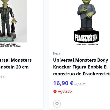
Neca
ersal Monsters
Universal Monsters Body
nstein 20 cm
Knocker Figura Bobble El
monstruo de Frankenstei
0 €
cm
16,90 €
24,90 €
Agotado