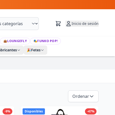
Inicio de sesión
👜
LOUNGEFLY
🎭
FUNKO POP!
abricantes
🎉
Fetes
Ordenar
-9%
Disponibles
-47%