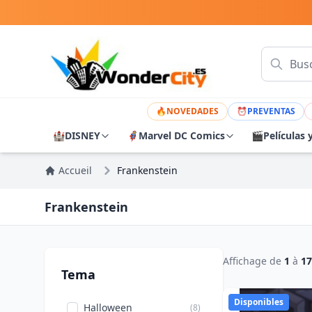
🔥
NOVEDADES
⏰
PREVENTAS
🏰
DISNEY
🦸
Marvel DC Comics
🎬
Películas 
Accueil
Frankenstein
Frankenstein
Affichage de
1
à
17
Tema
Disponibles
Halloween
(8)