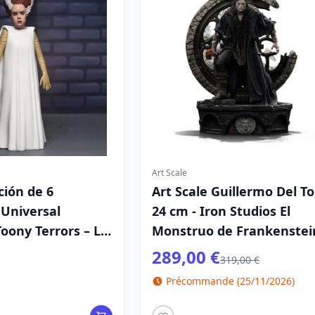
Art Scale
ción de 6
Art Scale Guillermo Del T
 Universal
24 cm - Iron Studios El
oony Terrors – La
Monstruo de Frankenstei
ankenstein
289,00 €
319,00 €
Précommande (25/11/2026)