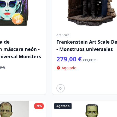
Art Scale
a de
Frankenstein Art Scale D
n máscara neón -
- Monstruos universales
niversal Monsters
279,00 €
309,00 €
0 €
Agotado
-9%
Agotado