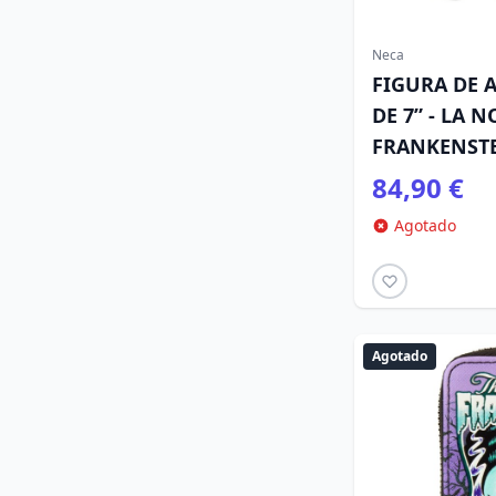
Neca
FIGURA DE 
DE 7” - LA N
FRANKENSTE
)
84,90 €
Agotado
Agotado