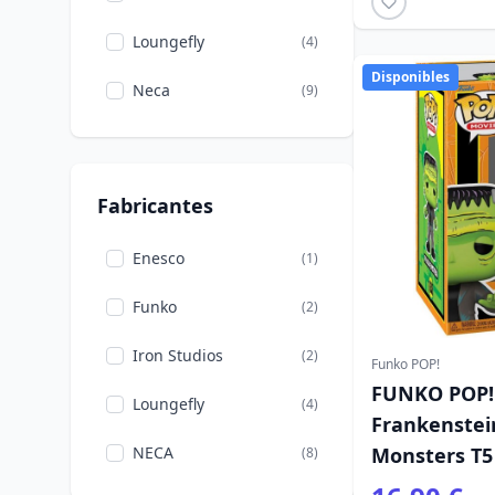
Loungefly
(4)
Disponibles
Neca
(9)
Fabricantes
Enesco
(1)
Funko
(2)
Iron Studios
(2)
Funko POP!
FUNKO POP!
Loungefly
(4)
Frankenstein
NECA
Monsters T5
(8)