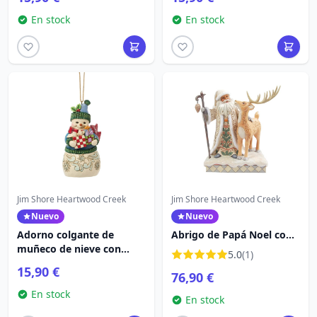
Creek
Heartwood Creek
En stock
En stock
Jim Shore Heartwood Creek
Jim Shore Heartwood Creek
Nuevo
Nuevo
Adorno colgante de
Abrigo de Papá Noel con
muñeco de nieve con
ribete de piel de ciervo de
5.0
(1)
regalos - Heartwood
WhiteWoodland -
15,90 €
76,90 €
Creek
Heartwood Creek
En stock
En stock