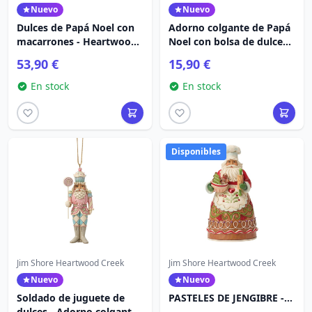
Nuevo
Nuevo
Dulces de Papá Noel con
Adorno colgante de Papá
macarrones - Heartwood
Noel con bolsa de dulces -
Creek
Heartwood Creek
53,90 €
15,90 €
En stock
En stock
Disponibles
Jim Shore Heartwood Creek
Jim Shore Heartwood Creek
Nuevo
Nuevo
Soldado de juguete de
PASTELES DE JENGIBRE -
dulces - Adorno colgante -
HEARTWOOD CREEK