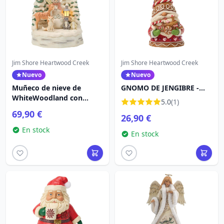
Jim Shore Heartwood Creek
Jim Shore Heartwood Creek
Nuevo
Nuevo
Muñeco de nieve de
GNOMO DE JENGIBRE -
WhiteWoodland con
HEARTWOOD CREEK
5.0
(1)
bosque - Heartwood
69,90 €
26,90 €
Creek
En stock
En stock