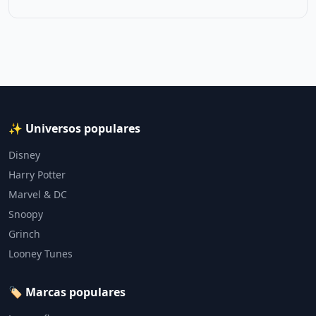
✨ Universos populares
Disney
Harry Potter
Marvel & DC
Snoopy
Grinch
Looney Tunes
🏷️ Marcas populares