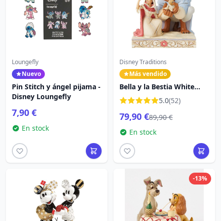
Loungefly
Disney Traditions
Nuevo
Más vendido
Pin Stitch y ángel pijama -
Bella y la Bestia White
Disney Loungefly
Woodland - DISNEY
5.0
(52)
TRADITIONS
7,90 €
79,90 €
89,90 €
En stock
En stock
-13%