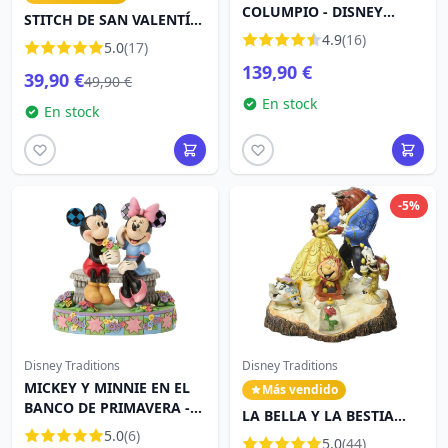
COLUMPIO - DISNEY
STITCH DE SAN VALENTÍN
TRADITIONS
PARA EL AMOR - DISNEY
4.9
(16)
5.0
(17)
TRADITIONS
139,90 €
39,90 €
49,90 €
En stock
En stock
-5%
Disney Traditions
Disney Traditions
MICKEY Y MINNIE EN EL
Más vendido
BANCO DE PRIMAVERA -
LA BELLA Y LA BESTIA
DISNEY TRADITIONS
5.0
(6)
DISNEY TRADITIONS JIM
5.0
(44)