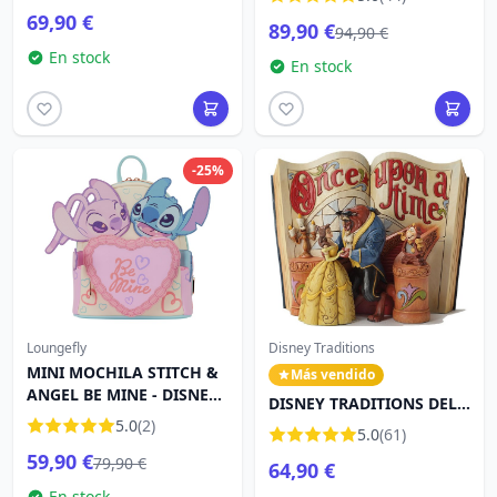
SHORE
69,90 €
89,90 €
94,90 €
En stock
En stock
-25%
Loungefly
Disney Traditions
MINI MOCHILA STITCH &
Más vendido
ANGEL BE MINE - DISNEY
DISNEY TRADITIONS DEL
LOUNGEFLY
5.0
(2)
STORYBOOK DE LA BELLA
5.0
(61)
Y LA BESTIA
59,90 €
79,90 €
64,90 €
En stock