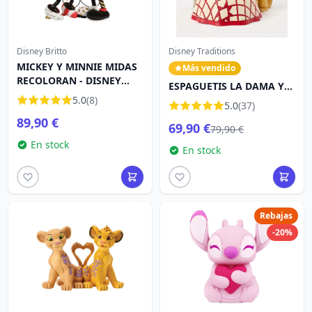
Disney Britto
Disney Traditions
MICKEY Y MINNIE MIDAS
Más vendido
RECOLORAN - DISNEY
ESPAGUETIS LA DAMA Y
BRITTO
5.0
(8)
EL VAGABUNDO - DISNEY
5.0
(37)
TRADITIONS
89,90 €
69,90 €
79,90 €
En stock
En stock
Rebajas
-20%