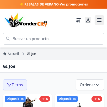
☀️ REBAJAS DE VERANO
·
Ver promociones
Accueil
GI Joe
GI Joe
Filtros
Ordenar
Disponibles
-11%
Disponibles
-11%