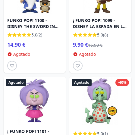
FUNKO POP! 1100 -
¡ FUNKO POP! 1099 -
DISNEY THE SWORD IN
DISNEY LA ESPADA EN LA
THE STONE - MERLIN &
PIEDRA - ARTHUR
5.0
(2)
5.0
(8)
ARCHIMEDES
14,90 €
9,90 €
16,90 €
Agotado
Agotado
Agotado
Agotado
-40%
¡ FUNKO POP! 1101 -
5.0
(1)