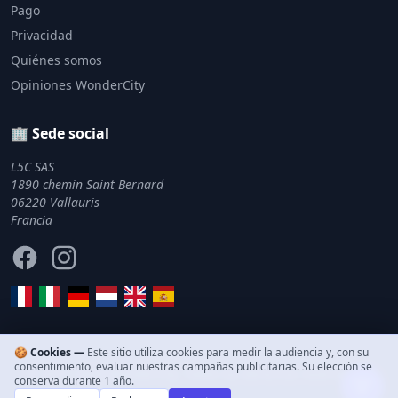
Pago
Privacidad
Quiénes somos
Opiniones WonderCity
🏢 Sede social
L5C SAS
1890 chemin Saint Bernard
06220 Vallauris
Francia
Facebook
Instagram
🍪 Cookies —
Este sitio utiliza cookies para medir la audiencia y, con su
consentimiento, evaluar nuestras campañas publicitarias. Su elección se
© 2011–2026 WonderCity. Todos los derechos reservados.
conserva durante 1 año.