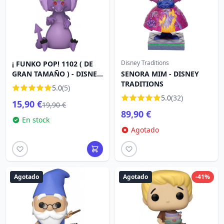
Disney Traditions
¡ FUNKO POP! 1102 ( DE
GRAN TAMAÑO ) - DISNEY
SENORA MIM - DISNEY
LA ESPADA EN LA PIEDRA
TRADITIONS
5.0
(5)
- SENORA MIM ( DRAGÓN
5.0
(32)
15,90 €
)
19,90 €
89,90 €
En stock
Agotado
Agotado
Agotado
-41%