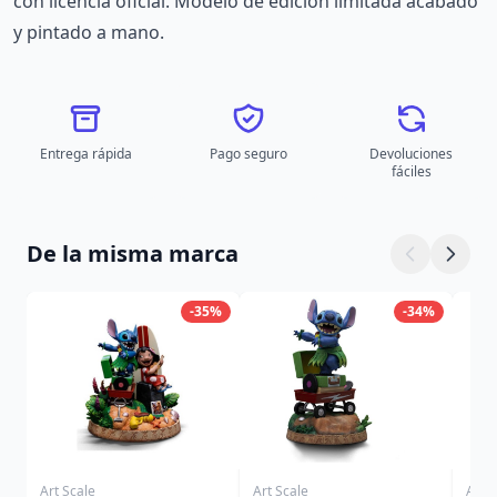
con licencia oficial. Modelo de edición limitada acabado
y pintado a mano.
Entrega rápida
Pago seguro
Devoluciones
fáciles
De la misma marca
-35%
-34%
Art Scale
Art Scale
Art S