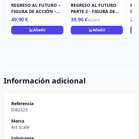
REGRESO AL FUTURO –
REGRESO AL FUTURO
REG
FIGURA DE ACCIÓN –
PARTE 2 - FIGURA DE
FIG
ULTIMATE BIFF TANNEN
ACCIÓN - ULTIMATE
ESC
49,90 €
39,90 €
29,
49,90 €
GRIFF TANNEN
ULT
SPA
Añadir
Añadir
Información adicional
Referencia
IS82323
Marca
Art Scale
Fabricante