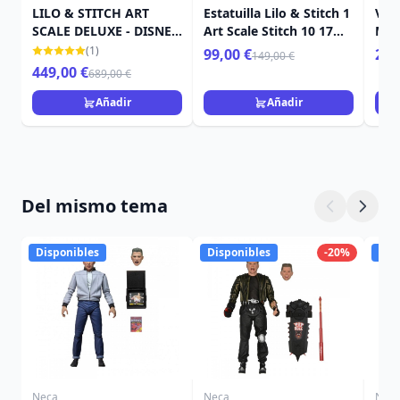
LILO & STITCH ART
Estatuilla Lilo & Stitch 1
Ven
SCALE DELUXE - DISNEY
Art Scale Stitch 10 17
Mar
LILO & STITCH
cm
(1)
99,00 €
259
149,00 €
449,00 €
689,00 €
Añadir
Añadir
Del mismo tema
Disponibles
Disponibles
-20%
Dis
Neca
Neca
Nec