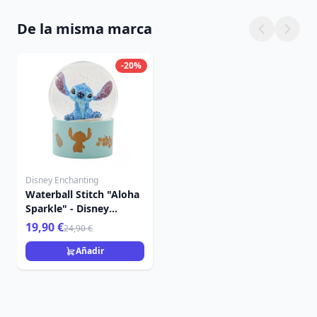
De la misma marca
-20%
Disney Enchanting
Waterball Stitch "Aloha
Sparkle" - Disney
Enchanting
19,90 €
24,90 €
Añadir