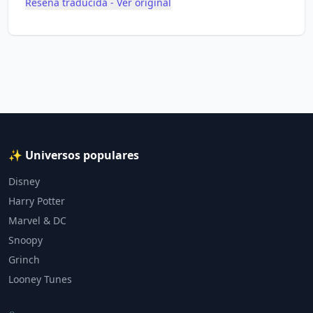
Reseña traducida - Ver original
✨ Universos populares
Disney
Harry Potter
Marvel & DC
Snoopy
Grinch
Looney Tunes