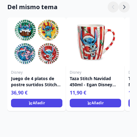
Del mismo tema
Disney
Disney
Disn
Juego de 4 platos de
Taza Stitch Navidad
Taza
postre surtidos Stitch
450ml - Egan Disney
Nav
Navidad - Egan Disney
Home
Ega
36,90 €
11,90 €
11,
Home
Añadir
Añadir