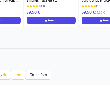
 en el País de
Villains - DISNEY
país de las marav
LOUNGEFLY
Disney Tradition
(3)
(16)
79,90 €
69,90 €
75,90 €
ir
Añadir
Añad
2
1
Con foto