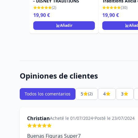
- DISNEY TRADITIONS
Traditions Alicia
las Maravillas
(2)
(30)
19,90 €
19,90 €
Añadir
Añad
Opiniones de clientes
Todos los comentarios
5
4
3
(2)
Christian
Acheté le 01/07/2024
•
Posté le 23/07/2024
Buenas Figuras Super7