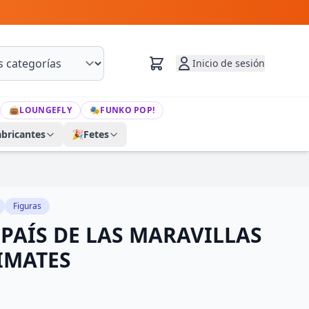
Inicio de sesión
👜
LOUNGEFLY
🎭
FUNKO POP!
abricantes
🎉
Fetes
Figuras
 PAÍS DE LAS MARAVILLAS
TIMATES