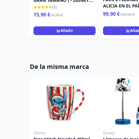
GRAN TAMAÑO ) - DISNEY
ALICIA EN EL PA
LA ESPADA EN LA PIEDRA -
(5)
MARAVILLAS - M
SENORA MIM ( DRAGÓN )
99,90 €
15,90 €
159,90 €
19,90 €
D-STAGE
Añadir
Añad
De la misma marca
Disney
Disney