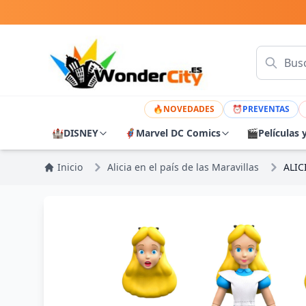
🔥
NOVEDADES
⏰
PREVENTAS
🏰
DISNEY
🦸
Marvel DC Comics
🎬
Películas 
Inicio
Alicia en el país de las Maravillas
ALIC