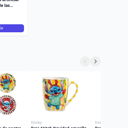
de las
ey
ir
Disney
Disney