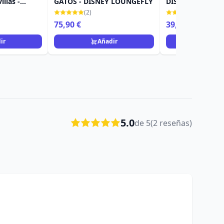
illas -
GATOS - DISNEY LOUNGEFLY
DISNEY TRADITI
s
(2)
(9)
75,90 €
39,90 €
ir
Añadir
Añad
5.0
de 5
(2 reseñas)