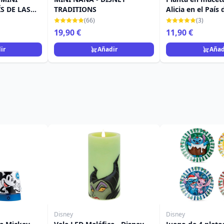
ÍS DE LAS
TRADITIONS
Alicia en el País 
INI DISNEY
Maravillas - Disn
(66)
(3)
19,90 €
11,90 €
ir
Añadir
Añad
Disney
Disney