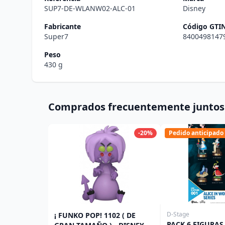
SUP7-DE-WLANW02-ALC-01
Disney
Fabricante
Código GTI
Super7
8400498147
Peso
430 g
Comprados frecuentemente juntos
-20%
Pedido anticipado
D-Stage
¡ FUNKO POP! 1102 ( DE
PACK 6 FIGURAS