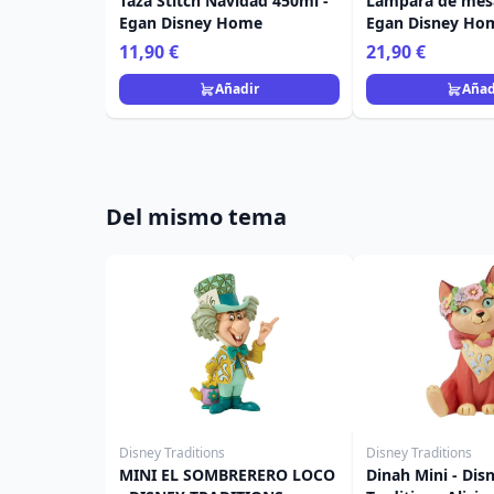
Taza Stitch Navidad 450ml -
Lámpara de mesa
Egan Disney Home
Egan Disney Ho
11,90 €
21,90 €
Añadir
Añad
Del mismo tema
Disney Traditions
Disney Traditions
MINI EL SOMBRERERO LOCO
Dinah Mini - Dis