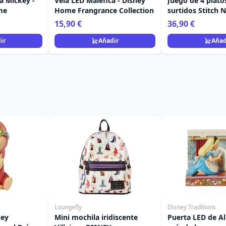
 Mickey -
Vela LED Maléfica - Disney
Juego de 4 plato
me
Home Frangrance Collection
surtidos Stitch 
Egan Disney Ho
15,90 €
36,90 €
ir
Añadir
Añad
Loungefly
Disney Traditions
ney
Mini mochila iridiscente
Puerta LED de Ali