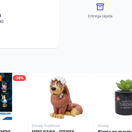
N
Entrega rápida
90
-38%
Disney Traditions
Disney
 MINI
MINI NANA - DISNEY
Planta en maceta 