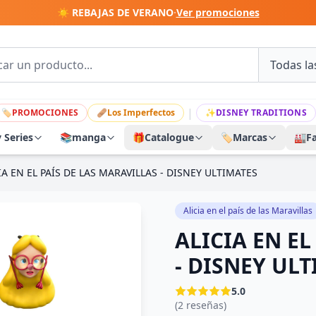
☀️ REBAJAS DE VERANO
·
Ver promociones
|
🏷
PROMOCIONES
🩹
Los Imperfectos
✨
DISNEY TRADITIONS
y Series
📚
manga
🎁
Catalogue
🏷️
Marcas
🏭
F
IA EN EL PAÍS DE LAS MARAVILLAS - DISNEY ULTIMATES
Alicia en el país de las Maravillas
ALICIA EN EL
- DISNEY UL
5.0
(2 reseñas)