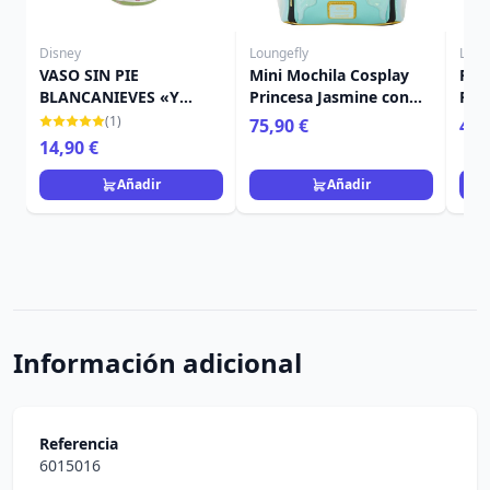
Disney
Loungefly
Loun
VASO SIN PIE
Mini Mochila Cosplay
PIN
BLANCANIEVES «Y
Princesa Jasmine con
PIN
FUERON FELICES PARA
Charm de Lámpara -
LOU
(1)
75,90 €
4,9
SIEMPRE» - DISNEY
Disney Loungefly
14,90 €
LOLITA
Aladdin
Añadir
Añadir
Información adicional
Referencia
6015016