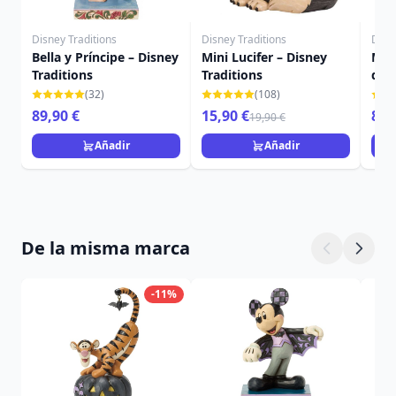
Disney Traditions
Disney Traditions
Disn
Bella y Príncipe – Disney
Mini Lucifer – Disney
Mús
Traditions
Traditions
de C
Trad
(32)
(108)
89,90 €
15,90 €
89,
19,90 €
Añadir
Añadir
De la misma marca
-11%