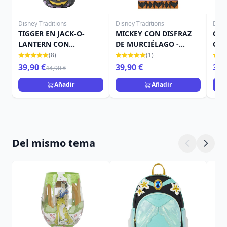
Disney Traditions
Disney Traditions
Disn
TIGGER EN JACK-O-
MICKEY CON DISFRAZ
CAM
LANTERN CON
DE MURCIÉLAGO -
CAL
MURCIÉLAGO - DISNEY
DISNEY TRADITIONS
TRA
(8)
(1)
TRADITIONS
39,90 €
39,90 €
39,
44,90 €
Añadir
Añadir
Del mismo tema