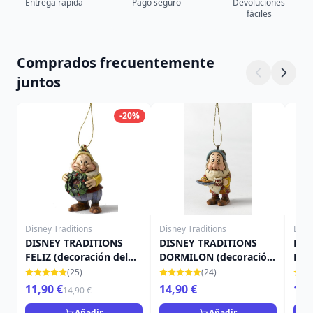
Entrega rápida
Pago seguro
Devoluciones
fáciles
Comprados frecuentemente
juntos
-20%
Disney Traditions
Disney Traditions
Disn
DISNEY TRADITIONS
DISNEY TRADITIONS
DIS
FELIZ (decoración del
DORMILON (decoración
MOC
árbol)
del árbol)
del 
(25)
(24)
11,90 €
14,90 €
14,
14,90 €
Añadir
Añadir