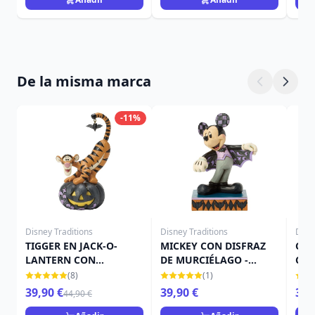
De la misma marca
-11%
Disney Traditions
Disney Traditions
Disn
TIGGER EN JACK-O-
MICKEY CON DISFRAZ
CAM
LANTERN CON
DE MURCIÉLAGO -
CAL
MURCIÉLAGO - DISNEY
DISNEY TRADITIONS
TRA
(8)
(1)
TRADITIONS
39,90 €
39,90 €
39,
44,90 €