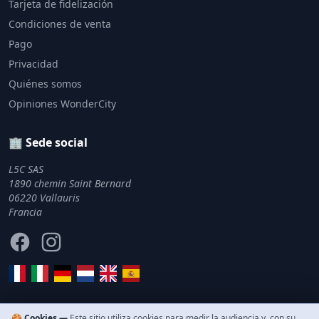
Tarjeta de fidelización
Condiciones de venta
Pago
Privacidad
Quiénes somos
Opiniones WonderCity
🏢 Sede social
L5C SAS
1890 chemin Saint Bernard
06220 Vallauris
Francia
Facebook
Instagram
🍪 Cookies —
Este sitio utiliza cookies para medir la audiencia y, con su