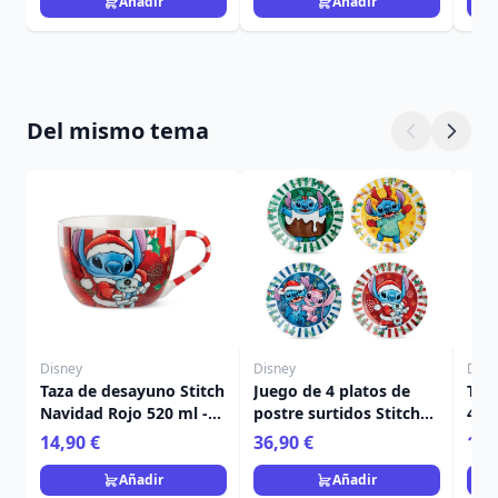
Añadir
Añadir
Del mismo tema
Disney
Disney
Disn
Taza de desayuno Stitch
Juego de 4 platos de
Taz
Navidad Rojo 520 ml -
postre surtidos Stitch
450
Egan Disney Home
Navidad - Egan Disney
Ho
14,90 €
36,90 €
11,
Home
Añadir
Añadir