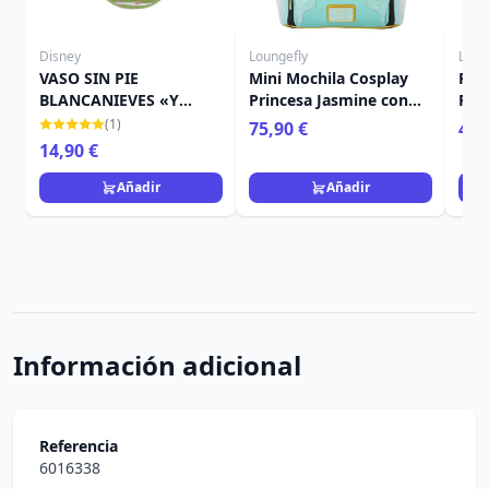
Disney
Loungefly
Loun
VASO SIN PIE
Mini Mochila Cosplay
PIN
BLANCANIEVES «Y
Princesa Jasmine con
PIN
FUERON FELICES PARA
Charm de Lámpara -
LOU
(1)
75,90 €
4,9
SIEMPRE» - DISNEY
Disney Loungefly
14,90 €
LOLITA
Aladdin
Añadir
Añadir
Información adicional
Referencia
6016338