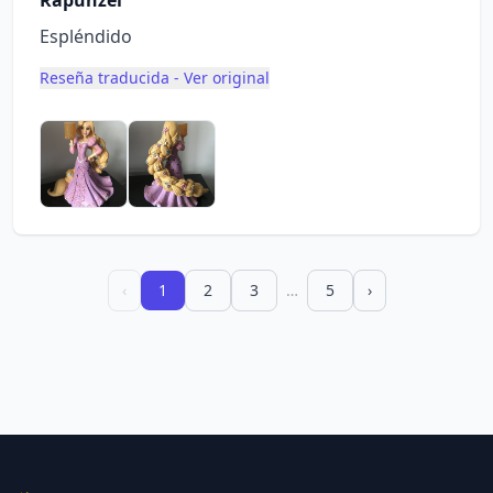
Rapunzel
Espléndido
Reseña traducida - Ver original
‹
1
2
3
…
5
›