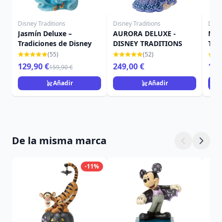
Disney Traditions
Disney Traditions
Disn
Jasmín Deluxe –
AURORA DELUXE -
Mini
Tradiciones de Disney
DISNEY TRADITIONS
Trad
(55)
(52)
129,90 €
249,00 €
19,
159,90 €
Añadir
Añadir
De la misma marca
-11%