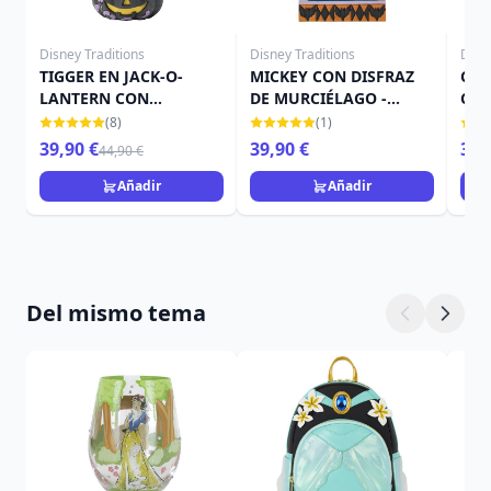
Disney Traditions
Disney Traditions
Disn
TIGGER EN JACK-O-
MICKEY CON DISFRAZ
CAM
LANTERN CON
DE MURCIÉLAGO -
CAL
MURCIÉLAGO - DISNEY
DISNEY TRADITIONS
TRA
(8)
(1)
TRADITIONS
39,90 €
39,90 €
39,
44,90 €
Añadir
Añadir
Del mismo tema