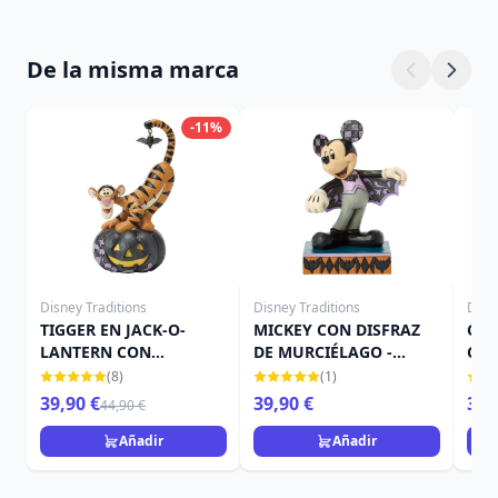
De la misma marca
-11%
Disney Traditions
Disney Traditions
Disn
TIGGER EN JACK-O-
MICKEY CON DISFRAZ
CAM
LANTERN CON
DE MURCIÉLAGO -
CAL
MURCIÉLAGO - DISNEY
DISNEY TRADITIONS
TRA
(8)
(1)
TRADITIONS
39,90 €
39,90 €
39,
44,90 €
Añadir
Añadir