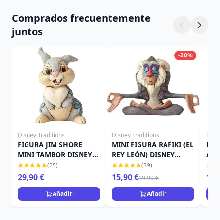
Comprados frecuentemente
juntos
-20%
Disney Traditions
Disney Traditions
Disn
FIGURA JIM SHORE
MINI FIGURA RAFIKI (EL
MIN
MINI TAMBOR DISNEY
REY LEÓN) DISNEY
ARI
TRADITIONS
TRADITIONS
TRA
(25)
(39)
29,90 €
15,90 €
16,
19,90 €
Añadir
Añadir