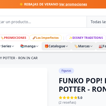
☀️ REBAJAS DE VERANO
·
Ver promociones
|
🏷
PROMOCIONES
🩹
Los Imperfectos
✨
DISNEY TRADITIONS
y Series
📚
manga
🎁
Catalogue
🏷️
Marcas
🏭
F
Y POTTER - RON IN CAR
Figuras
FUNKO POP! 
POTTER - RO
5.0
(2 reseñas)