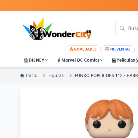
🔥
NOVEDADES
⏰
PREVENTAS
🏰
DISNEY
🦸
Marvel DC Comics
🎬
Películas 
Inicio
Figuras
FUNKO POP! RIDES 112 - HARR