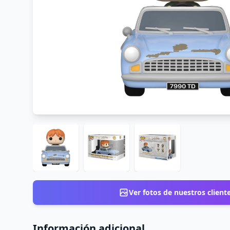
Ver fotos de nuestros client
Información adicional