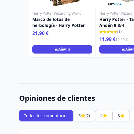
Harry Potter Wizarding World
Harry Potter Wizard
Marco de fotos de
Harry Potter - Ta
herbología - Harry Potter
Andén 9 3/4
(1)
21,90 €
11,99 €
19,99 €
Añadir
Añad
Opiniones de clientes
Todos los comentarios
5
4
3
(2)