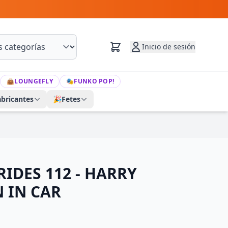
Inicio de sesión
👜
LOUNGEFLY
🎭
FUNKO POP!
abricantes
🎉
Fetes
RIDES 112 - HARRY
N IN CAR