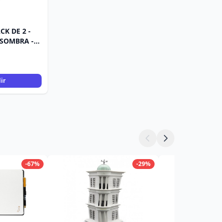
CK DE 2 -
 SOMBRA -
ir
-67%
-29%