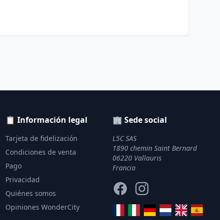
📋 Información legal
🏢 Sede social
Tarjeta de fidelización
L5C SAS
1890 chemin Saint Bernard
Condiciones de venta
06220 Vallauris
Pago
Francia
Privacidad
Facebook
Instagram
Quiénes somos
Opiniones WonderCity