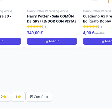
ing World
Harry Potter Wizarding World
Harry Potter Wizard
za 3D -
Harry Potter - Sala COMÚN
Cuaderno A5 Pr
DE GRYFFINDOR CON VISTAS
bolígrafo Dobby
POTTER
(1)
(1)
349,00 €
4,90 €
14,90 €
ir
Añadir
Añad
2
1
Con foto