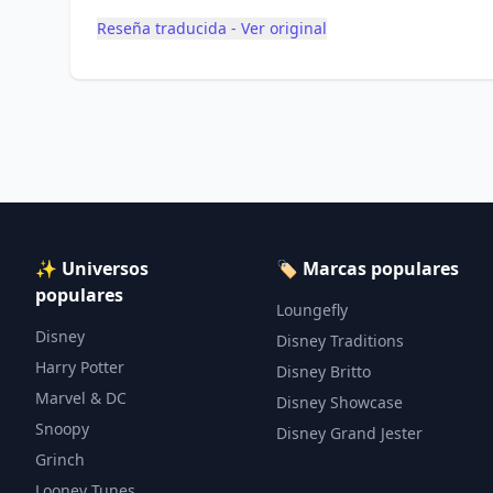
Reseña traducida - Ver original
✨ Universos
🏷️ Marcas populares
populares
Loungefly
Disney
Disney Traditions
Harry Potter
Disney Britto
Marvel & DC
Disney Showcase
Snoopy
Disney Grand Jester
Grinch
Looney Tunes