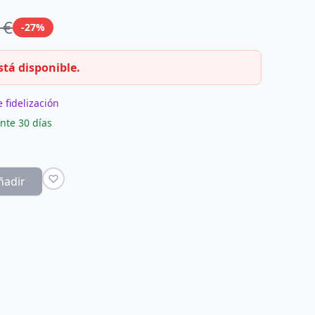
 €
-27%
stá disponible.
 fidelización
nte 30 días
ñadir