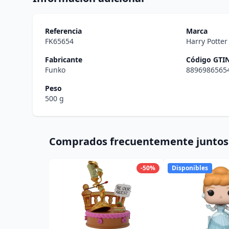
Referencia
Marca
FK65654
Harry Potte
Fabricante
Código GTI
Funko
8896986565
Peso
500 g
Comprados frecuentemente juntos
-50%
Disponibles