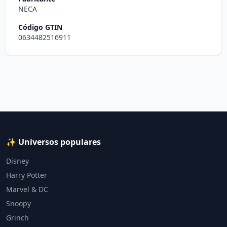
NECA
Código GTIN
0634482516911
✨ Universos populares
Disney
Harry Potter
Marvel & DC
Snoopy
Grinch