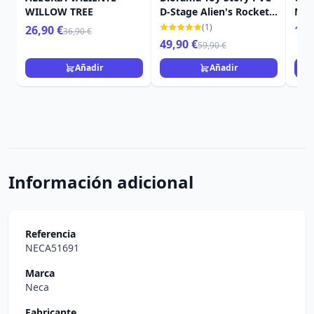
WILLOW TREE
D-Stage Alien's Rocket
Mun
Edición Deluxe 15 cm
1364
(1)
26,90 €
16,
36,90 €
vini
49,90 €
59,90 €
cm
Añadir
Añadir
Información adicional
Referencia
NECA51691
Marca
Neca
Fabricante