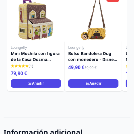
Loungefly
Loungefly
Loun
Mini Mochila con figura
Bolso Bandolera Dug
Lla
de la Casa Oozma
con monedero - Disney-
Min
Kappa - Disney-Pixar
Pixar Loungefly Up
de U
(1)
49,90 €
59,90 €
Loungefly Monsters
Lou
79,90 €
16,
University
Añadir
Añadir
Información adicional