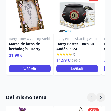
Harry Potter Wizarding World
Harry Potter Wizarding World
Harr
Marco de fotos de
Harry Potter - Taza 3D -
Harr
herbología - Harry
Andén 9 3/4
CO
Potter
GRY
(1)
21,90 €
VIS
11,99 €
349
19,99 €
Añadir
Añadir
Del mismo tema
-17%