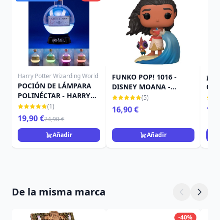
Harry Potter Wizarding World
FUNKO POP! 1016 -
¡ F
POCIÓN DE LÁMPARA
DISNEY MOANA -
GRA
POLINÉCTAR - HARRY
ULTIMATE PRINCESS
DIS
(5)
POTTER
MOANA
LA 
(1)
16,90 €
15,
MIM
19,90 €
24,90 €
Añadir
Añadir
De la misma marca
-40%