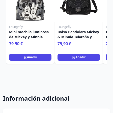
Loungefly
Loungefly
Loun
Mini mochila luminosa
Bolso Bandolera Mickey
Mon
de Mickey y Minnie
& Minnie Telaraña y
Mic
Fantasma – Disney
Murciélagos - Disney
Dis
79,90 €
75,90 €
24,
Loungefly
Loungefly
Añadir
Añadir
Información adicional