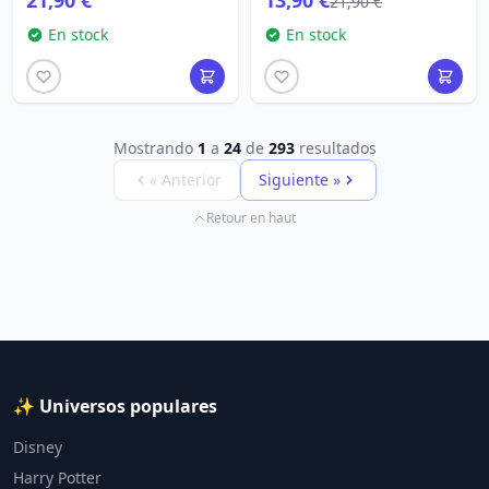
21,90 €
13,90 €
21,90 €
En stock
En stock
Mostrando
1
a
24
de
293
resultados
« Anterior
Siguiente »
Retour en haut
✨ Universos populares
Disney
Harry Potter