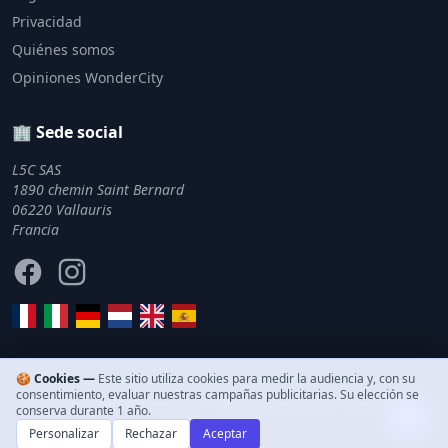
Privacidad
Quiénes somos
Opiniones WonderCity
🏢 Sede social
L5C SAS
1890 chemin Saint Bernard
06220 Vallauris
Francia
Facebook
Instagram
🍪 Cookies —
Este sitio utiliza cookies para medir la audiencia y, con su
consentimiento, evaluar nuestras campañas publicitarias. Su elección se
© 2011–2026 WonderCity. Todos los derechos reservados.
conserva durante 1 año.
Personalizar
Rechazar
Aceptar