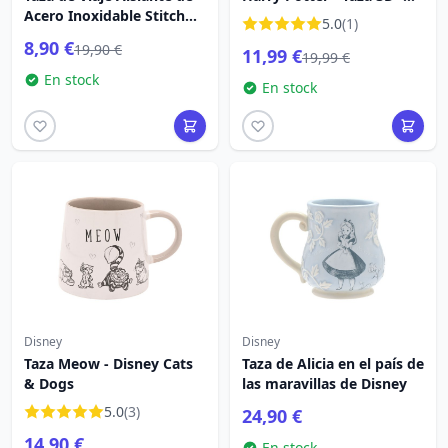
Acero Inoxidable Stitch
Andén 9 3/4
5.0
(1)
Palms - Lilo & Stitch
8,90 €
19,90 €
11,99 €
19,99 €
En stock
En stock
Disney
Disney
Taza Meow - Disney Cats
Taza de Alicia en el país de
& Dogs
las maravillas de Disney
5.0
(3)
24,90 €
14,90 €
En stock