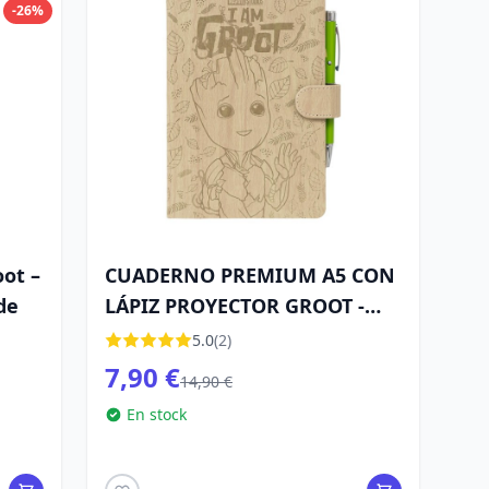
-26%
oot –
CUADERNO PREMIUM A5 CON
de
LÁPIZ PROYECTOR GROOT -
MARVEL
5.0
(2)
7,90 €
14,90 €
En stock