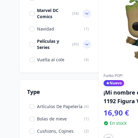
Marvel DC
(54)
Comics
Navidad
(1)
Películas y
(45)
Series
Vuelta al cole
(4)
Funko POP!
Nuevo
Type
¡Mi nombre 
1192 Figura 
Artículos De Papelería
(6)
(bailando) 9
16,90 €
Bolas de nieve
(1)
En stock
Cushions, Cojines
(2)