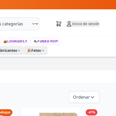
Inicio de sesión
👜
LOUNGEFLY
🎭
FUNKO POP!
abricantes
🎉
Fetes
Ordenar
ebajas
-47%