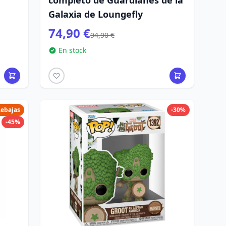
completo de Guardianes de la
Galaxia de Loungefly
74,90 €
94,90 €
En stock
ebajas
-30%
-45%