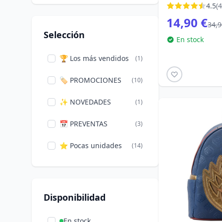
Iron Studios
(3)
4.5
(4
14,90 €
34,9
Loungefly
(6)
Selección
En stock
NECA
(4)
🏆 Los más vendidos
(1)
Peers Hardy Group
(1)
🏷️ PROMOCIONES
(10)
Pyramid International
(1)
✨ NOVEDADES
(1)
Widdop
(1)
📅 PREVENTAS
(3)
⭐ Pocas unidades
(14)
Disponibilidad
En stock