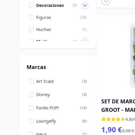
Decoraciones
(3)
Figuras
(34)
Huchas
(1)
Moda
(6)
Portalápices
(1)
Tazas
(2)
Marcas
Tazas grandes
(2)
Art Scale
(3)
Vajilla Disney
(1)
Disney
(4)
SET DE MAR
Funko POP!
(16)
GROOT - MA
4.8
(4
Loungefly
(6)
1,90 €
5,90 €
Neca
(7)