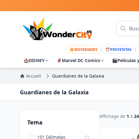
🔥
NOVEDADES
⏰
PREVENTAS
🏰
DISNEY
🦸
Marvel DC Comics
🎬
Películas 
Accueil
Guardianes de la Galaxia
Guardianes de la Galaxia
Affichage de
1
à
24
Tema
101 Dálmatas
(1)