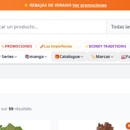
☀️ REBAJAS DE VERANO
·
Ver promociones
|
🏷
PROMOCIONES
🩹
Los Imperfectos
✨
DISNEY TRADITIONS
y Series
📚
manga
🎁
Catalogue
🏷️
Marcas
🏭
F
sur
59
résultats
R