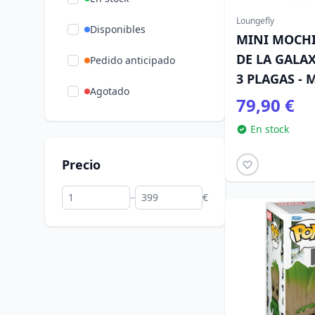
Loungefly
Disponibles
MINI MOCH
DE LA GALAX
Pedido anticipado
3 PLAGAS - 
Agotado
LOUNGEFLY
79,90 €
En stock
Precio
–
€