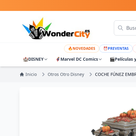
🔥
NOVEDADES
⏰
PREVENTAS
🏰
DISNEY
🦸
Marvel DC Comics
🎬
Películas 
Inicio
Otros Otro Disney
COCHE FÚNEZ EMBR