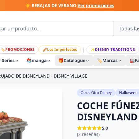
☀️ REBAJAS DE VERANO
·
Ver promociones
|
🏷
PROMOCIONES
🩹
Los Imperfectos
✨
DISNEY TRADITIONS
y Series
📚
manga
🎁
Catalogue
🏷️
Marcas
🏭
F
UJADO DE DISNEYLAND - DISNEY VILLAGE
Otros Otro Disney
Halloween
COCHE FÚNE
DISNEYLAND 
5.0
(2 reseñas)