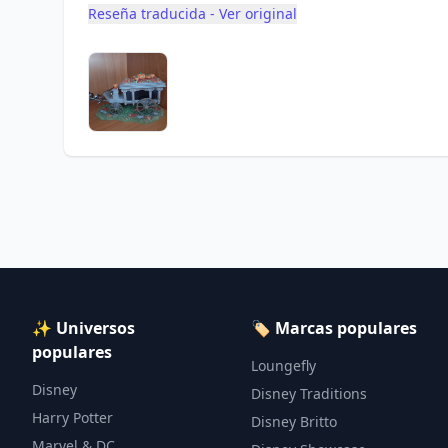
Reseña traducida - Ver original
✨ Universos
🏷️ Marcas populares
populares
Loungefly
Disney
Disney Traditions
Harry Potter
Disney Britto
Marvel & DC