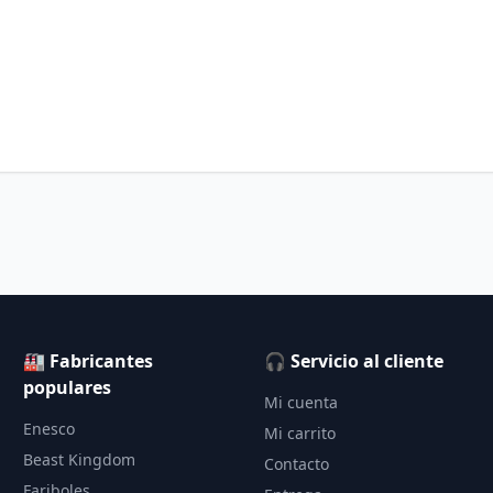
🏭 Fabricantes
🎧 Servicio al cliente
populares
Mi cuenta
Enesco
Mi carrito
Beast Kingdom
Contacto
Fariboles