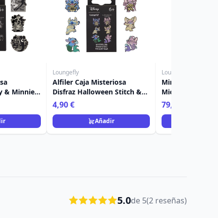
Loungefly
Loungefly
osa
Alfiler Caja Misteriosa
Mini mochila lu
 & Minnie -
Disfraz Halloween Stitch &
Mickey y Minnie
y
Angel - Disney Loungefly
Disney Loungefl
4,90 €
79,90 €
ir
Añadir
Añad
5.0
de 5
(2 reseñas)