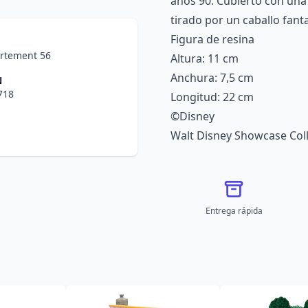
años 90. Cubierto con una
tirado por un caballo fanta
Figura de resina
rtement 56
Altura: 11 cm
Anchura: 7,5 cm
N
718
Longitud: 22 cm
©Disney
Walt Disney Showcase Coll
Entrega rápida