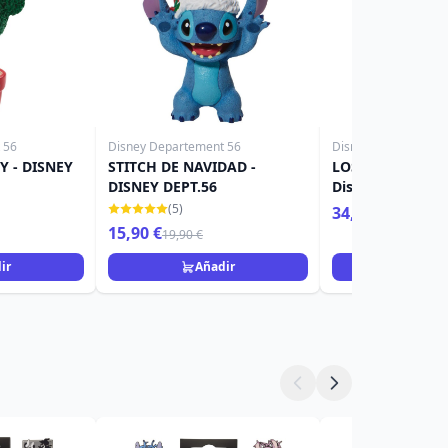
 56
Disney Departement 56
Disney Departement
Y - DISNEY
STITCH DE NAVIDAD -
LOS TRES RATON
DISNEY DEPT.56
Disney D56
(5)
34,90 €
15,90 €
19,90 €
ir
Añadir
Añad