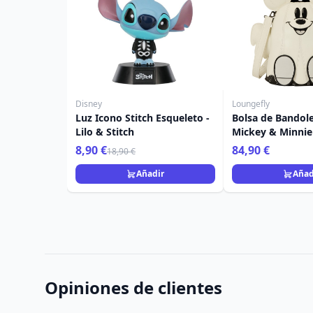
Disney
Loungefly
Luz Icono Stitch Esqueleto -
Bolsa de Bandole
Lilo & Stitch
Mickey & Minnie
- Disney Loungef
8,90 €
84,90 €
18,90 €
Añadir
Añad
Opiniones de clientes