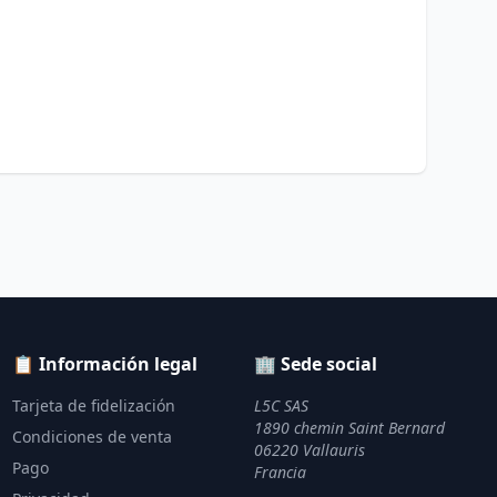
📋 Información legal
🏢 Sede social
Tarjeta de fidelización
L5C SAS
1890 chemin Saint Bernard
Condiciones de venta
06220 Vallauris
Pago
Francia