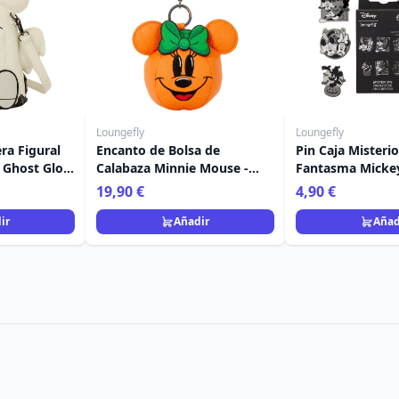
Loungefly
Loungefly
ra Figural
Encanto de Bolsa de
Pin Caja Misteri
 Ghost Glow
Calabaza Minnie Mouse -
Fantasma Mickey
ly
Disney Loungefly
Disney Loungefl
19,90 €
4,90 €
ir
Añadir
Añad