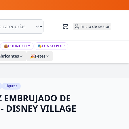
Inicio de sesión
👜
LOUNGEFLY
🎭
FUNKO POP!
abricantes
🎉
Fetes
Figuras
Z EMBRUJADO DE
- DISNEY VILLAGE