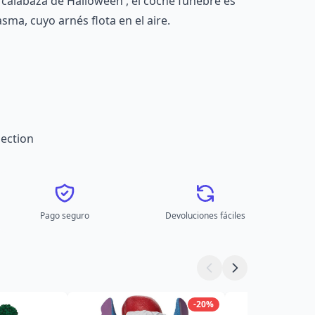
 calabaza de Halloween , el coche fúnebre es
sma, cuyo arnés flota en el aire.
ection
Pago seguro
Devoluciones fáciles
-20%