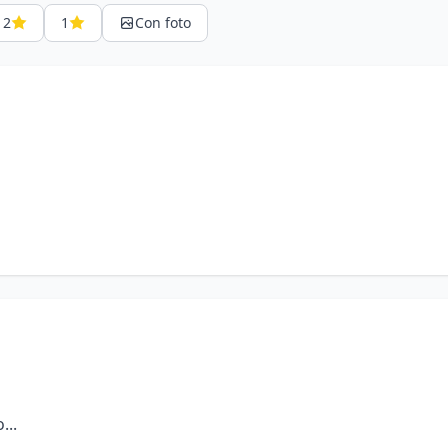
2
1
Con foto
...