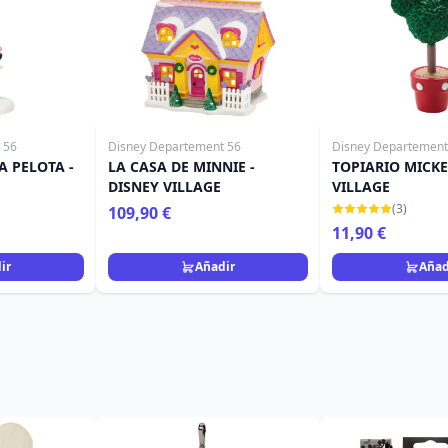
 56
Disney Departement 56
Disney Departement
 PELOTA -
LA CASA DE MINNIE -
TOPIARIO MICKE
DISNEY VILLAGE
VILLAGE
(3)
109,90 €
11,90 €
ir
Añadir
Añad