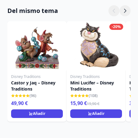
Del mismo tema
-20%
Disney Traditions
Disney Traditions
Disn
Castor y Jaq – Disney
Mini Lucifer – Disney
Had
Traditions
Traditions
Trad
(96)
(108)
49,90 €
15,90 €
35,
19,90 €
Añadir
Añadir