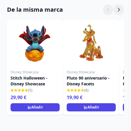
De la misma marca
Disney Showcase
Disney Showcase
Disn
Stitch Halloween -
Pluto 90 aniversario -
Mic
Disney Showcase
Disney Facets
Fac
(5)
(6)
29,90 €
19,90 €
16,
Añadir
Añadir