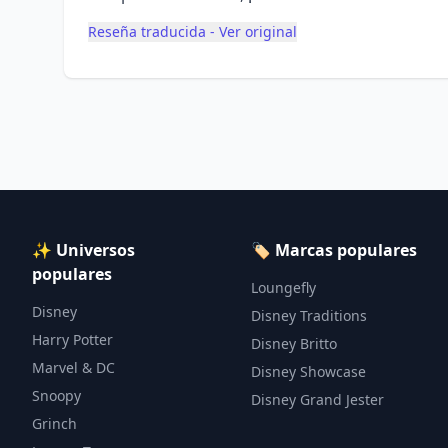
Reseña traducida - Ver original
✨ Universos
🏷️ Marcas populares
populares
Loungefly
Disney
Disney Traditions
Harry Potter
Disney Britto
Marvel & DC
Disney Showcase
Snoopy
Disney Grand Jester
Grinch