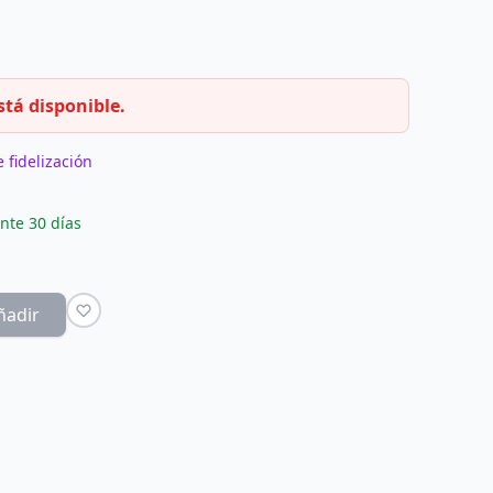
stá disponible.
 fidelización
nte 30 días
ñadir