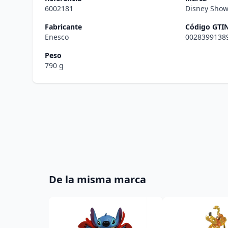
6002181
Disney Sho
Fabricante
Código GTI
Enesco
0028399138
Peso
790 g
De la misma marca