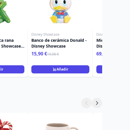
Disney Showcase
Disney Showcase
ca rana
Banco de cerámica Donald -
Mickey y Minnie
y Showcase
Disney Showcase
Disney Showcas
15,90 €
69,90 €
19,90 €
ir
Añadir
Añad