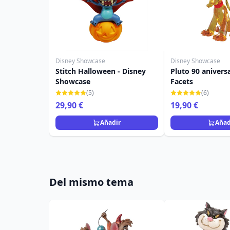
Disney Showcase
Disney Showcase
Stitch Halloween - Disney
Pluto 90 aniversa
Showcase
Facets
(5)
(6)
29,90 €
19,90 €
Añadir
Añad
Del mismo tema