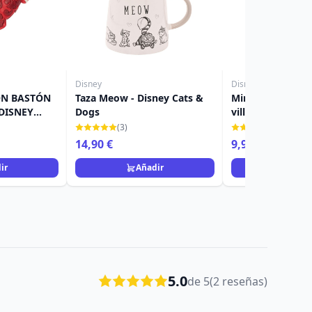
Disney
Disney
ON BASTÓN
Taza Meow - Disney Cats &
Minifigura Miste
DISNEY
Dogs
villanos - Disney
(3)
(1)
14,90 €
9,90 €
ir
Añadir
Añad
5.0
de 5
(2 reseñas)