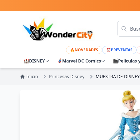
🔥
NOVEDADES
⏰
PREVENTAS
🏰
DISNEY
🦸
Marvel DC Comics
🎬
Películas 
Inicio
Princesas Disney
MUESTRA DE DISNEY