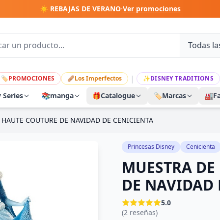
☀️ REBAJAS DE VERANO
·
Ver promociones
|
🏷
PROMOCIONES
🩹
Los Imperfectos
✨
DISNEY TRADITIONS
y Series
📚
manga
🎁
Catalogue
🏷️
Marcas
🏭
F
 HAUTE COUTURE DE NAVIDAD DE CENICIENTA
Princesas Disney
Cenicienta
MUESTRA DE
DE NAVIDAD 
5.0
(2 reseñas)