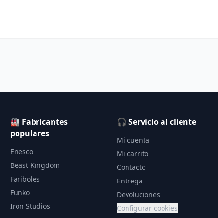
🏭 Fabricantes
🎧 Servicio al cliente
populares
Mi cuenta
Enesco
Mi carrito
Beast Kingdom
Contacto
Fariboles
Entrega
Funko
Devoluciones
Iron Studios
Configurar cookies