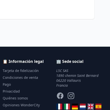
📋 Información legal
🏢 Sede social
Tarjeta de fidelización
L5C SAS
1890 chemin Saint Bernard
Condiciones de venta
06220 Vallauris
Pago
Francia
Privacidad
Facebook
Instagram
Quiénes somos
Opiniones WonderCity