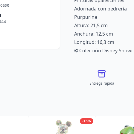
Pinturas opalescentes
wcase
Adornada con pedrería
N
Purpurina
944
Altura: 21,5 cm
Anchura: 12,5 cm
Longitud: 16,3 cm
© Colección Disney Showc
Entrega rápida
-15%