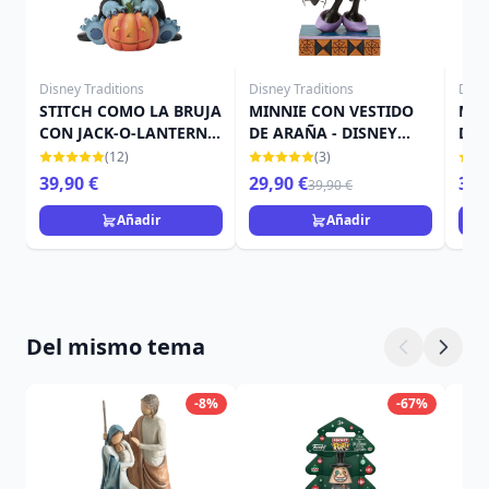
Disney Traditions
Disney Traditions
Disn
STITCH COMO LA BRUJA
MINNIE CON VESTIDO
MIC
CON JACK-O-LANTERN -
DE ARAÑA - DISNEY
DE 
DISNEY TRADITIONS
TRADITIONS
DIS
(12)
(3)
39,90 €
29,90 €
39,
39,90 €
Añadir
Añadir
Del mismo tema
-8%
-67%