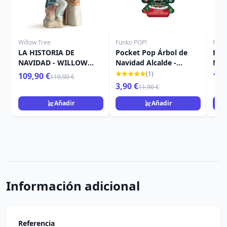
Willow Tree
Funko POP!
Funk
LA HISTORIA DE
Pocket Pop Árbol de
Poc
NAVIDAD - WILLOW
Navidad Alcalde -
Nav
TREE
Disney Pesadilla antes
Win
(1)
109,90 €
11,
119,90 €
Navidad
3,90 €
11,90 €
Añadir
Añadir
Información adicional
Referencia