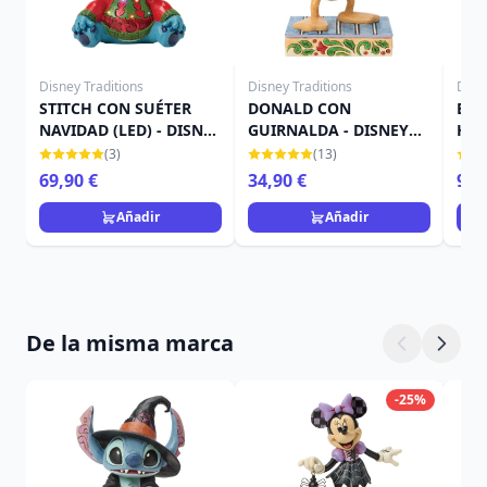
Disney Traditions
Disney Traditions
Disn
STITCH CON SUÉTER
DONALD CON
ESC
NAVIDAD (LED) - DISNEY
GUIRNALDA - DISNEY
HÉR
TRADITIONS
TRADITIONS
TRA
(3)
(13)
69,90 €
34,90 €
98,
Añadir
Añadir
De la misma marca
-25%