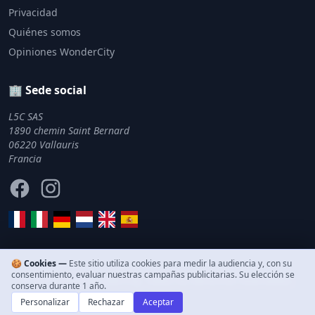
Privacidad
Quiénes somos
Opiniones WonderCity
🏢 Sede social
L5C SAS
1890 chemin Saint Bernard
06220 Vallauris
Francia
Facebook
Instagram
🍪 Cookies —
Este sitio utiliza cookies para medir la audiencia y, con su
consentimiento, evaluar nuestras campañas publicitarias. Su elección se
© 2011–2026 WonderCity. Todos los derechos reservados.
conserva durante 1 año.
Personalizar
Rechazar
Aceptar