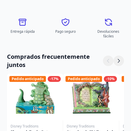
Entrega rápida
Pago seguro
Devoluciones
fáciles
Comprados frecuentemente
juntos
Pedido anticipado
-17%
Pedido anticipado
-10%
Ped
Disney Traditions
Disney Traditions
Disn