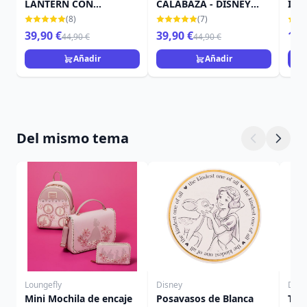
LANTERN CON
CALABAZA - DISNEY
IN 
MURCIÉLAGO - DISNEY
TRADITIONS
TRA
(8)
(7)
TRADITIONS
39,90 €
39,90 €
15,
44,90 €
44,90 €
Añadir
Añadir
Del mismo tema
Loungefly
Disney
Disn
Mini Mochila de encaje
Posavasos de Blanca
Taz