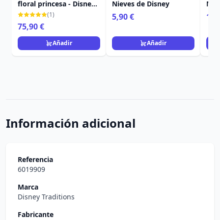
floral princesa - Disney
Nieves de Disney
Nie
Loungefly
(1)
5,90 €
19,
75,90 €
Añadir
Añadir
Información adicional
Referencia
6019909
Marca
Disney Traditions
Fabricante