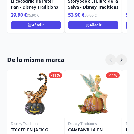
El cocodrilo de Peter
Storybook El Libro de la
Tian
Pan - Disney Traditions
Selva - Disney Traditions
Trad
29,90 €
53,90 €
53,
35,90 €
59,90 €
Añadir
Añadir
De la misma marca
-11%
-11%
Disney Traditions
Disney Traditions
Disn
TIGGER EN JACK-O-
CAMPANILLA EN
MIN