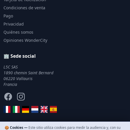
Condiciones de venta
Pago
Privacidad
Quiénes somos
Opiniones WonderCity
🏢 Sede social
L5C SAS
1890 chemin Saint Bernard
06220 Vallauris
Francia
Facebook
Instagram
🍪 Cookies —
Este sitio utiliza cookies para medir la audiencia y, con su