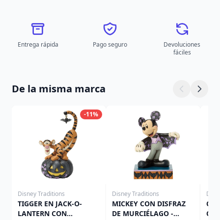
Entrega rápida
Pago seguro
Devoluciones
fáciles
De la misma marca
-11%
Disney Traditions
Disney Traditions
Disn
TIGGER EN JACK-O-
MICKEY CON DISFRAZ
CAM
LANTERN CON
DE MURCIÉLAGO -
CAL