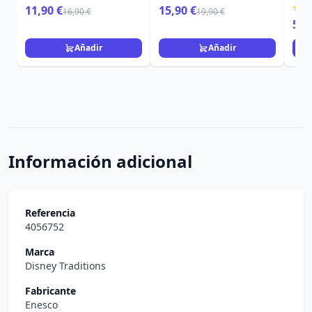
calabaza - Disney
Showcase
DIS
11,90 €
15,90 €
16,90 €
19,90 €
5,9
Añadir
Añadir
Información adicional
Referencia
4056752
Marca
Disney Traditions
Fabricante
Enesco