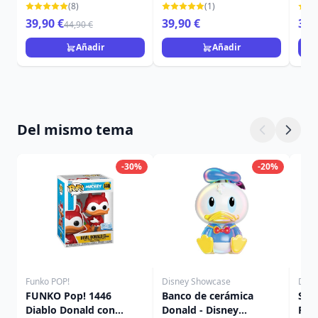
MURCIÉLAGO - DISNEY
DISNEY TRADITIONS
TRA
(8)
(1)
TRADITIONS
39,90 €
39,90 €
39,
44,90 €
Añadir
Añadir
Del mismo tema
-30%
-20%
Funko POP!
Disney Showcase
Disn
FUNKO Pop! 1446
Banco de cerámica
SOB
Diablo Donald con
Donald - Disney
PER