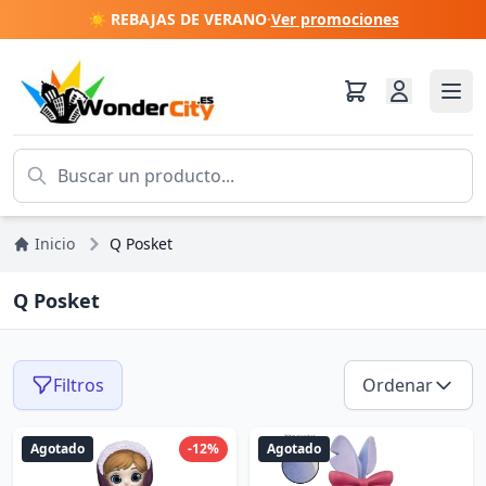
☀️ REBAJAS DE VERANO
·
Ver promociones
Inicio
Q Posket
Q Posket
Filtros
Ordenar
Agotado
-12%
Agotado