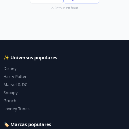
Retour en haut
✨ Universos populares
Disney
Harry Potter
Marvel & DC
Snoopy
Grinch
Looney Tunes
🏷️ Marcas populares