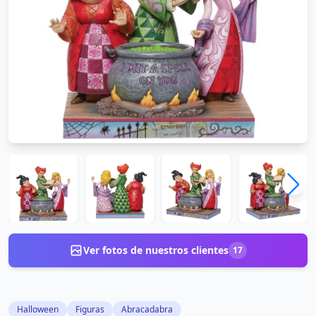
Ver fotos de nuestros clientes
17
Halloween
Figuras
Abracadabra