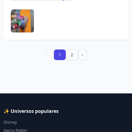
‹
1
2
›
✨ Universos populares
Disney
Harry Potter