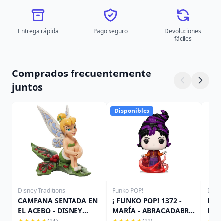
Entrega rápida
Pago seguro
Devoluciones
fáciles
Comprados frecuentemente
juntos
Disponibles
Disney Traditions
Funko POP!
Disn
CAMPANA SENTADA EN
¡ FUNKO POP! 1372 -
Per
EL ACEBO - DISNEY
MARÍA - ABRACADABRA
Malé
TRADITIONS
2
Trad