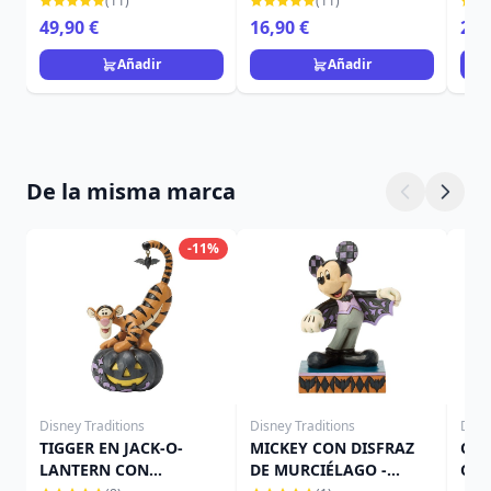
(11)
(11)
49,90 €
16,90 €
29,
Añadir
Añadir
De la misma marca
-11%
Disney Traditions
Disney Traditions
Disn
TIGGER EN JACK-O-
MICKEY CON DISFRAZ
CAM
LANTERN CON
DE MURCIÉLAGO -
CAL