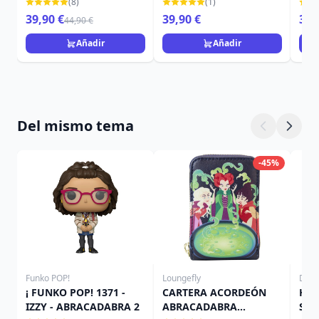
MURCIÉLAGO - DISNEY
DISNEY TRADITIONS
TRA
(8)
(1)
TRADITIONS
39,90 €
39,90 €
39,
44,90 €
Añadir
Añadir
Del mismo tema
-45%
Funko POP!
Loungefly
Disn
¡ FUNKO POP! 1371 -
CARTERA ACORDEÓN
HUE
IZZY - ABRACADABRA 2
ABRACADABRA
SE 