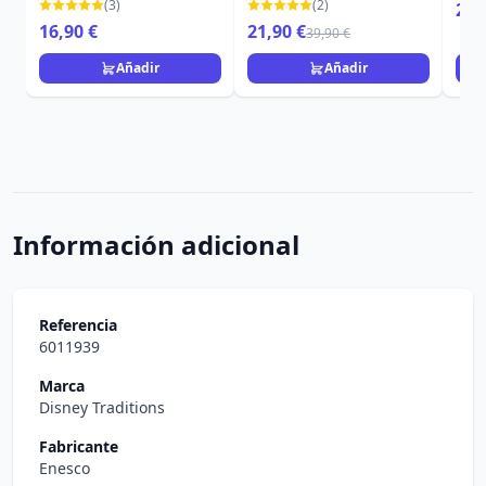
HERMANAS
VIL
(3)
(2)
29,
SANDERSON
16,90 €
21,90 €
39,90 €
CAULDRON GLOW -
DISNEY LOUNGEFLY
Añadir
Añadir
Información adicional
Referencia
6011939
Marca
Disney Traditions
Fabricante
Enesco