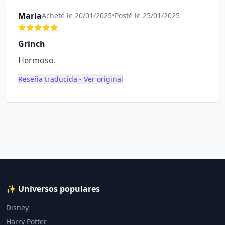
Maria
Acheté le 20/01/2025
•
Posté le 25/01/2025
Grinch
Hermoso.
Reseña traducida - Ver original
✨ Universos populares
Disney
Harry Potter