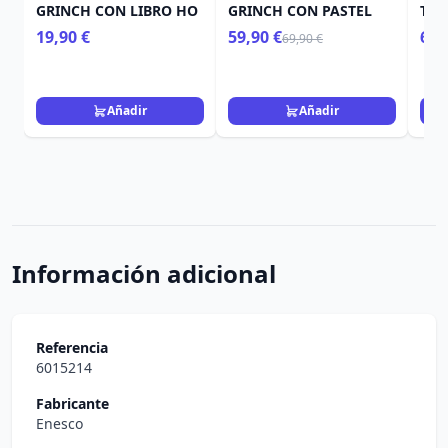
GRINCH CON LIBRO HO
GRINCH CON PASTEL
TRE
19,90 €
59,90 €
69,
69,90 €
Añadir
Añadir
Información adicional
Referencia
6015214
Fabricante
Enesco