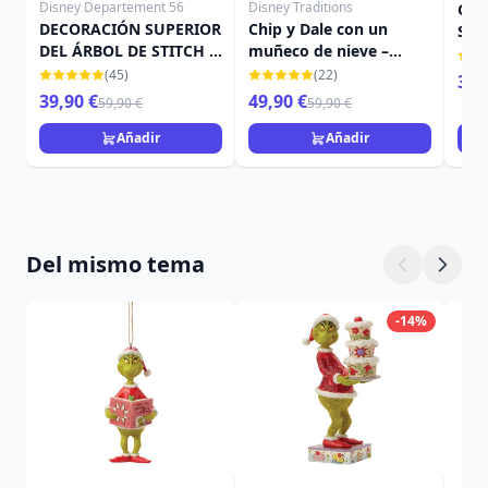
Disney Departement 56
Disney Traditions
GRI
DECORACIÓN SUPERIOR
Chip y Dale con un
SHO
DEL ÁRBOL DE STITCH -
muñeco de nieve –
DISNEY DEPT.56
Disney Traditions
(45)
(22)
39,
39,90 €
49,90 €
59,90 €
59,90 €
Añadir
Añadir
Del mismo tema
-14%