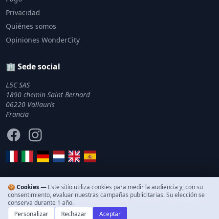
Privacidad
Quiénes somos
Opiniones WonderCity
🏢 Sede social
L5C SAS
1890 chemin Saint Bernard
06220 Vallauris
Francia
Facebook
Instagram
🍪 Cookies —
Este sitio utiliza cookies para medir la audiencia y, con su
consentimiento, evaluar nuestras campañas publicitarias. Su elección se
© 2011–2026 WonderCity. Todos los derechos reservados.
conserva durante 1 año.
Personalizar
Rechazar
Aceptar