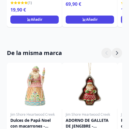
HEARTWOOD CREEK
HEARTWOOD CREEK
JIM
(1)
69,90 €
HEA
19,90 €
16,
Añadir
Añadir
De la misma marca
Jim Shore Heartwood Creek
Jim Shore Heartwood Creek
Jim 
Dulces de Papá Noel
ADORNO DE GALLETA
Pap
con macarrones -
DE JENGIBRE -
choc