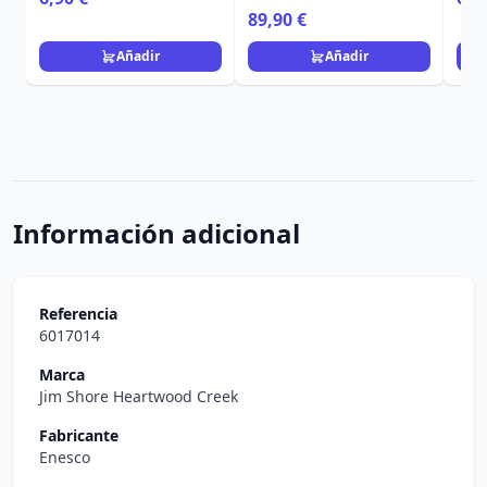
DEPARTMENT 56
89,90 €
Añadir
Añadir
Información adicional
Referencia
6017014
Marca
Jim Shore Heartwood Creek
Fabricante
Enesco