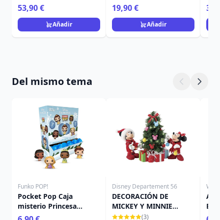
Heartwood Creek
HEARTWOOD CREEK
Hea
53,90 €
19,90 €
39,
Añadir
Añadir
Del mismo tema
Funko POP!
Disney Departement 56
Will
Pocket Pop Caja
DECORACIÓN DE
ANI
misterio Princesa
MICKEY Y MINNIE
EST
Navidad - Disney
MOUSE - DISNEY
TRE
(3)
6,90 €
65,