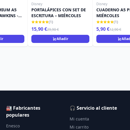
Disney
Disney
MIUM A5
PORTALÁPICES CON SET DE
CUADERNO A5 P
AWKINS -
ESCRITURA – MIÉRCOLES
MIÉRCOLES
GS
(1)
(1)
15,90 €
5,90 €
29,90 €
12,90 €
ir
Añadir
Añad
🏭 Fabricantes
🎧 Servicio al cliente
populares
Mi cuenta
Enesco
Mi carrito