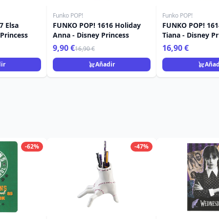
Funko POP!
Funko POP!
 Elsa
FUNKO POP! 1616 Holiday
FUNKO POP! 161
 Princess
Anna - Disney Princess
Tiana - Disney P
9,90 €
16,90 €
16,90 €
ir
Añadir
Añad
-62%
-47%