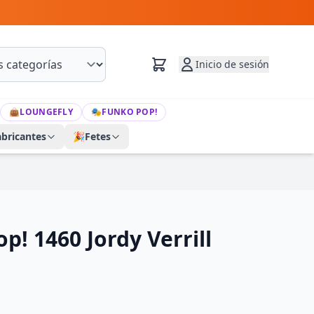
Inicio de sesión
👜
LOUNGEFLY
🎭
FUNKO POP!
abricantes
🎉
Fetes
! 1460 Jordy Verrill