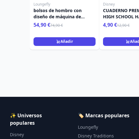
Loungefly
Disney
bolsos de hombro con
CUADERNO PRE
diseño de máquina de
HIGH SCHOOL H
escribir Arc Figural de
STRANGER THIN
54,90 €
4,90 €
74,90 €
12,90 €
Wednesday by Loungefly
Añadir
Añad
✨ Universos
🏷️ Marcas populares
populares
Loungefly
Disney
Disney Traditions