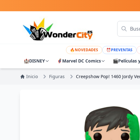
🔥
NOVEDADES
⏰
PREVENTAS
🏰
DISNEY
🦸
Marvel DC Comics
🎬
Películas 
Inicio
Figuras
Creepshow Pop! 1460 Jordy Verr