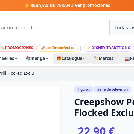
☀️ REBAJAS DE VERANO
·
Ver promociones
|
🏷
PROMOCIONES
🩹
Los Imperfectos
✨
DISNEY TRADITIONS
y Series
📚
manga
🎁
Catalogue
🏷️
Marcas
🏭
F
ill Flocked Exclu
Figuras
Serie de televisión
Creepshow Pop
Flocked Exclu
22,90 €