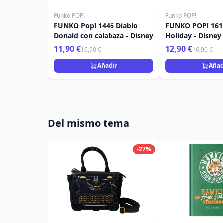
Funko POP!
Funko POP!
FUNKO Pop! 1446 Diablo
FUNKO POP! 1617
Donald con calabaza - Disney
Holiday - Disney
11,90 €
12,90 €
16,90 €
16,90 €
Añadir
Añad
Del mismo tema
-27%