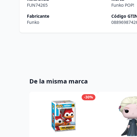
FUN74265
Funko POP!
Fabricante
Código GTI
Funko
0889698742
De la misma marca
-30%