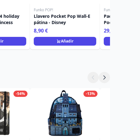
Funko POP!
Funko POP!
4 holiday
Llavero Pocket Pop Wall-E
Pack árbol de N
rincess
pátina - Disney
Pocket Pop Stitc
Lilo & Stitch
8,90 €
29,90 €
ir
Añadir
Añad
-54%
-13%