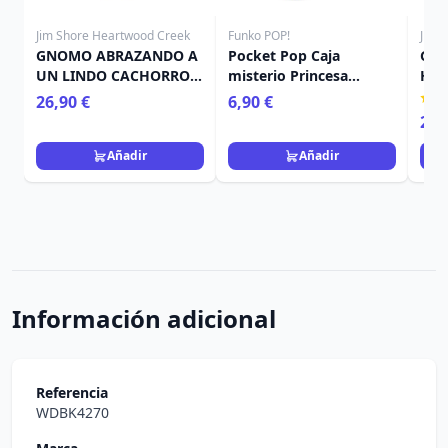
Jim Shore Heartwood Creek
Funko POP!
Jim 
GNOMO ABRAZANDO A
Pocket Pop Caja
GNO
UN LINDO CACHORRO -
misterio Princesa
HEA
HEARTWOOD CREEK
Navidad - Disney
26,90 €
6,90 €
26,
Añadir
Añadir
Información adicional
Referencia
WDBK4270