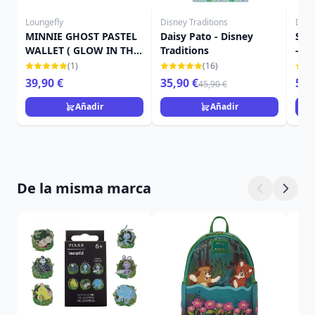
Loungefly
Disney Traditions
Disn
MINNIE GHOST PASTEL
Daisy Pato - Disney
Stit
WALLET ( GLOW IN THE
Traditions
- D
DARK ) - DISNEY
(1)
(16)
LOUNGEFLY
39,90 €
35,90 €
59,
45,90 €
Añadir
Añadir
De la misma marca