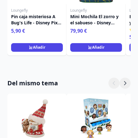
Loungefly
Loungefly
Loun
Pin caja misteriosa A
Mini Mochila El zorro y
Bols
Bug's Life - Disney Pixar
el sabueso - Disney
y el
Loungefly
Loungefly
Lou
5,90 €
79,90 €
59,
Añadir
Añadir
Del mismo tema