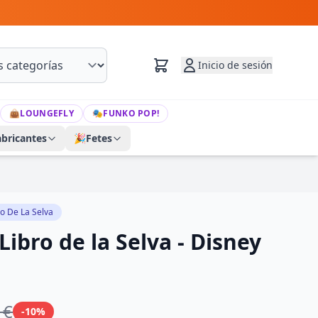
Inicio de sesión
👜
LOUNGEFLY
🎭
FUNKO POP!
abricantes
🎉
Fetes
ro De La Selva
Libro de la Selva - Disney
 €
-10%