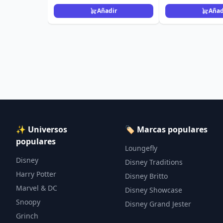
Añadir
Añad
✨ Universos
🏷️ Marcas populares
populares
Loungefly
Disney
Disney Traditions
Harry Potter
Disney Britto
Marvel & DC
Disney Showcase
Snoopy
Disney Grand Jester
Grinch