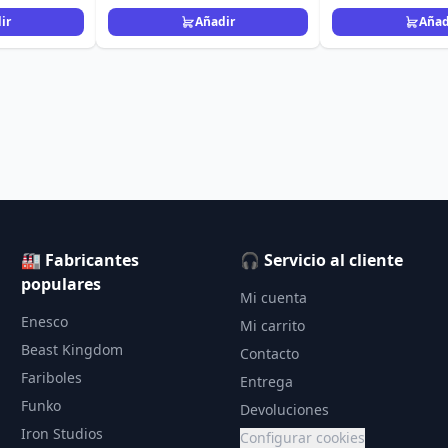
ir
Añadir
Añad
🏭 Fabricantes
🎧 Servicio al cliente
populares
Mi cuenta
Enesco
Mi carrito
Beast Kingdom
Contacto
Fariboles
Entrega
Funko
Devoluciones
Iron Studios
Configurar cookies