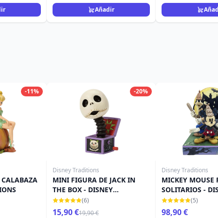
ir
Añadir
Añad
-11%
-20%
Disney Traditions
Disney Traditions
 CALABAZA
MINI FIGURA DE JACK IN
MICKEY MOUSE
TIONS
THE BOX - DISNEY
SOLITARIOS - DI
TRADITIONS
TRADITIONS
(6)
(5)
15,90 €
98,90 €
19,90 €