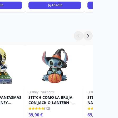
ir
Añadir
Añad
Disney Traditions
Disney Traditions
 FANTASMAS
STITCH COMO LA BRUJA
STITCH CON SUÉ
SNEY
CON JACK-O-LANTERN -
NAVIDAD (LED) -
DISNEY TRADITIONS
TRADITIONS
(12)
(3)
39,90 €
69,90 €