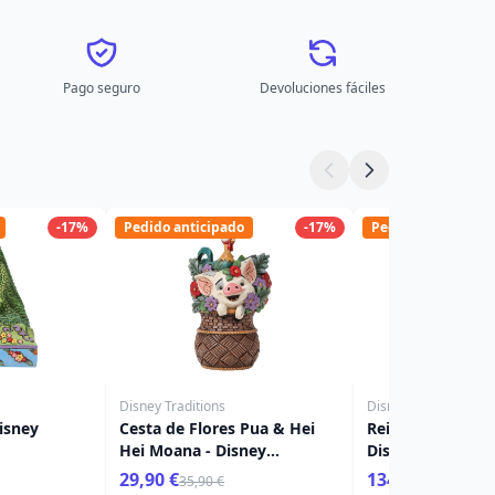
Pago seguro
Devoluciones fáciles
-17%
Pedido anticipado
-17%
Pedido anticipado
Disney Traditions
Disney Traditions
Disney
Cesta de Flores Pua & Hei
Reina Malvada D
Hei Moana - Disney
Disney Tradition
Traditions
29,90 €
134,90 €
35,90 €
149,90 €