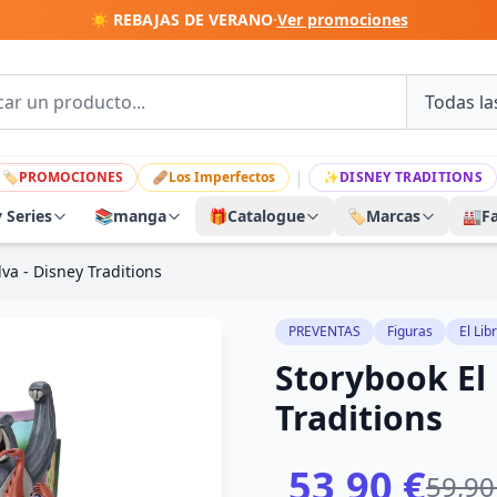
☀️ REBAJAS DE VERANO
·
Ver promociones
|
🏷
PROMOCIONES
🩹
Los Imperfectos
✨
DISNEY TRADITIONS
y Series
📚
manga
🎁
Catalogue
🏷️
Marcas
🏭
F
lva - Disney Traditions
PREVENTAS
Figuras
El Lib
Storybook El 
Traditions
53,90 €
59,90