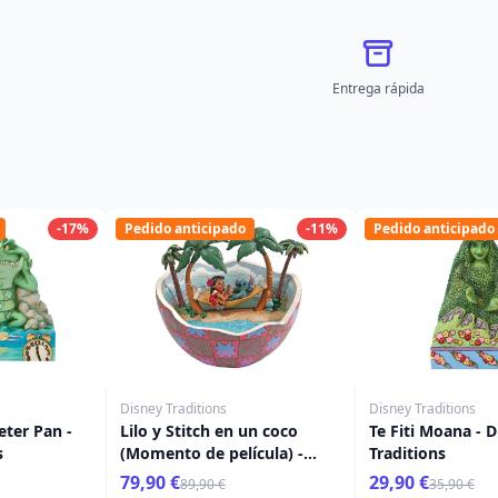
Entrega rápida
-17%
Pedido anticipado
-11%
Pedido anticipado
Disney Traditions
Disney Traditions
eter Pan -
Lilo y Stitch en un coco
Te Fiti Moana - 
s
(Momento de película) -
Traditions
Disney Traditions
79,90 €
29,90 €
89,90 €
35,90 €