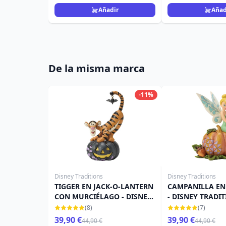
Añadir
Añad
De la misma marca
-11%
Disney Traditions
Disney Traditions
TIGGER EN JACK-O-LANTERN
CAMPANILLA EN
CON MURCIÉLAGO - DISNEY
- DISNEY TRADI
TRADITIONS
(8)
(7)
39,90 €
39,90 €
44,90 €
44,90 €